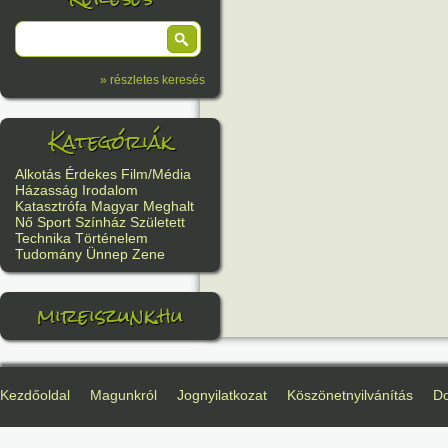
» részletes keresés
Kategóriák
Alkotás
Érdekes
Film/Média
Házasság
Irodalom
Katasztrófa
Magyar
Meghalt
Nő
Sport
Színház
Született
Technika
Történelem
Tudomány
Ünnep
Zene
mireiszunk.hu
Kezdőoldal
Magunkról
Jognyilatkozat
Köszönetnyilvánítás
D