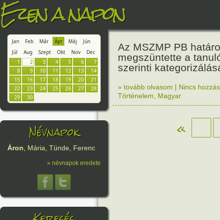
Ezen a napon
Jan
Feb
Már
Ápr
Máj
Jún
Az MSZMP PB határo
Júl
Aug
Szept
Okt
Nov
Dec
megszüntette a tanu
1
2
3
4
5
6
7
szerinti kategorizálás
8
9
10
11
12
13
14
15
16
17
18
19
20
21
» tovább olvasom
|
Nincs hozzász
22
23
24
25
26
27
28
Történelem
,
Magyar
29
30
«
Névnapok
Áron
, Mária, Tünde, Ferenc
» névnapok eredete
Keresés