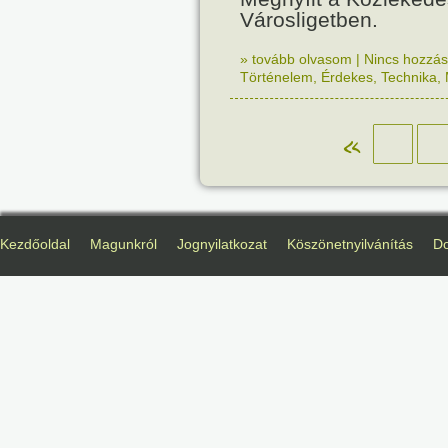
Városligetben.
» tovább olvasom
|
Nincs hozzász
Történelem
,
Érdekes
,
Technika
,
«
Kezdőoldal
Magunkról
Jognyilatkozat
Köszönetnyilvánítás
D