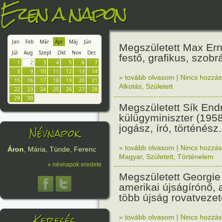
Ezen a napon
Jan
Feb
Már
Ápr
Máj
Jún
Megszületett Max Er
Júl
Aug
Szept
Okt
Nov
Dec
festő, grafikus, szobrá
1
2
3
4
5
6
7
8
9
10
11
12
13
14
» tovább olvasom
|
Nincs hozzász
15
16
17
18
19
20
21
Alkotás
,
Született
22
23
24
25
26
27
28
29
30
Megszületett Sík End
külügyminiszter (195
jogász, író, történész.
Névnapok
» tovább olvasom
|
Nincs hozzász
Áron
, Mária, Tünde, Ferenc
Magyar
,
Született
,
Történelem
» névnapok eredete
Megszületett Georgi
amerikai újságírónő, 
több újság rovatvezet
Keresés
» tovább olvasom
|
Nincs hozzász