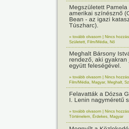
Megszületett Pamela
amerikai színésznő (
Bean - az igazi katasz
Túszharc).
» tovább olvasom
|
Nincs hozzász
Született
,
Film/Média
,
Nő
Meghalt Bársony Istv
rendező, aki gyakran 
együtt feleségével.
» tovább olvasom
|
Nincs hozzász
Film/Média
,
Magyar
,
Meghalt
,
Sz
Felavatták a Dózsa G
I. Lenin nagyméretű s
» tovább olvasom
|
Nincs hozzász
Történelem
,
Érdekes
,
Magyar
Megnyílt a Közleked