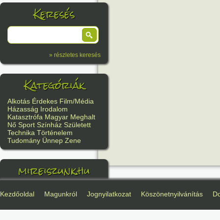
Keresés
» részletes keresés
Kategóriák
Alkotás
Érdekes
Film/Média
Házasság
Irodalom
Katasztrófa
Magyar
Meghalt
Nő
Sport
Színház
Született
Technika
Történelem
Tudomány
Ünnep
Zene
mireiszunk.hu
Kezdőoldal
Magunkról
Jognyilatkozat
Köszönetnyilvánítás
D