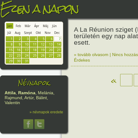
Ezen a napon
Jan
Feb
Már
Ápr
Máj
Jún
A La Réunion sziget (
Júl
Aug
Szept
Okt
Nov
Dec
területén egy nap ala
1
2
3
4
5
6
7
esett.
8
9
10
11
12
13
14
15
16
17
18
19
20
21
» tovább olvasom
|
Nincs hozzász
22
23
24
25
26
27
28
Érdekes
29
30
31
«
Névnapok
Attila
,
Ramóna
, Melánia,
Rajmund, Artúr, Bálint,
Valentin
» névnapok eredete