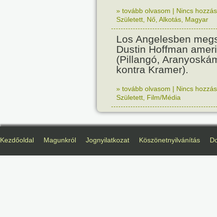
» tovább olvasom
|
Nincs hozzász
Született
,
Nő
,
Alkotás
,
Magyar
Los Angelesben megs
Dustin Hoffman ameri
(Pillangó, Aranyoská
kontra Kramer).
» tovább olvasom
|
Nincs hozzász
Született
,
Film/Média
Kezdőoldal
Magunkról
Jognyilatkozat
Köszönetnyilvánítás
D