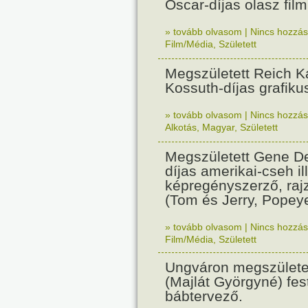
Oscar-díjas olasz fil
» tovább olvasom
|
Nincs hozzász
Film/Média
,
Született
Megszületett Reich Ká
Kossuth-díjas grafik
» tovább olvasom
|
Nincs hozzász
Alkotás
,
Magyar
,
Született
Megszületett Gene De
díjas amerikai-cseh ill
képregényszerző, raj
(Tom és Jerry, Popeye
» tovább olvasom
|
Nincs hozzász
Film/Média
,
Született
Ungváron megszületet
(Majlát Györgyné) fest
bábtervező.