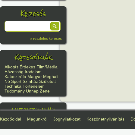
Keresés
» részletes keresés
Kategóriák
Alkotás
Érdekes
Film/Média
Házasság
Irodalom
Katasztrófa
Magyar
Meghalt
Nő
Sport
Színház
Született
Technika
Történelem
Tudomány
Ünnep
Zene
mireiszunk.hu
Kezdőoldal
Magunkról
Jognyilatkozat
Köszönetnyilvánítás
D