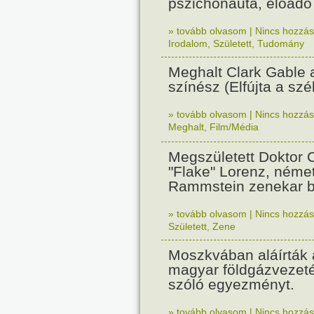
pszichonauta, előadó 
» tovább olvasom
|
Nincs hozzász
Irodalom
,
Született
,
Tudomány
Meghalt Clark Gable 
színész (Elfújta a szél
» tovább olvasom
|
Nincs hozzász
Meghalt
,
Film/Média
Megszületett Doktor C
"Flake" Lorenz, néme
Rammstein zenekar bi
» tovább olvasom
|
Nincs hozzász
Született
,
Zene
Moszkvában aláírták 
magyar földgázvezeté
szóló egyezményt.
» tovább olvasom
|
Nincs hozzász