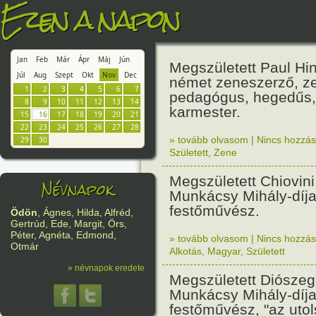
Ezen a napon
Jan
Feb
Már
Ápr
Máj
Jún
Megszületett Paul Hi
Júl
Aug
Szept
Okt
Nov
Dec
német zeneszerző, ze
1
2
3
4
5
6
7
pedagógus, hegedűs,
8
9
10
11
12
13
14
karmester.
15
16
17
18
19
20
21
22
23
24
25
26
27
28
» tovább olvasom
|
Nincs hozzász
29
30
Született
,
Zene
Megszületett Chiovini
Névnapok
Munkácsy Mihály-díj
festőművész.
Ödön
, Ágnes, Hilda, Alfréd,
Gertrúd, Ede, Margit, Örs,
Péter, Agnéta, Edmond,
» tovább olvasom
|
Nincs hozzász
Otmár
Alkotás
,
Magyar
,
Született
» névnapok eredete
Megszületett Diószeg
Munkácsy Mihály-díj
festőművész, "az uto