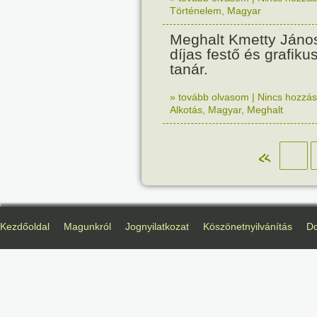
Történelem
,
Magyar
Meghalt Kmetty János
díjas festő és grafikus
tanár.
» tovább olvasom
|
Nincs hozzász
Alkotás
,
Magyar
,
Meghalt
«
Kezdőoldal
Magunkról
Jognyilatkozat
Köszönetnyilvánítás
D