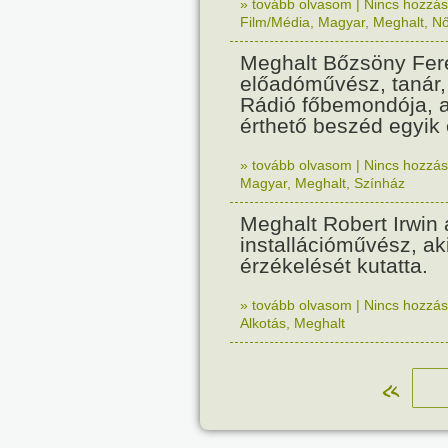
» tovább olvasom
|
Nincs hozzász
Film/Média
,
Magyar
,
Meghalt
,
N
Meghalt Bőzsöny Fer
előadóművész, tanár
Rádió főbemondója, a 
érthető beszéd egyik 
» tovább olvasom
|
Nincs hozzász
Magyar
,
Meghalt
,
Színház
Meghalt Robert Irwin 
installációművész, aki
érzékelését kutatta.
» tovább olvasom
|
Nincs hozzász
Alkotás
,
Meghalt
«