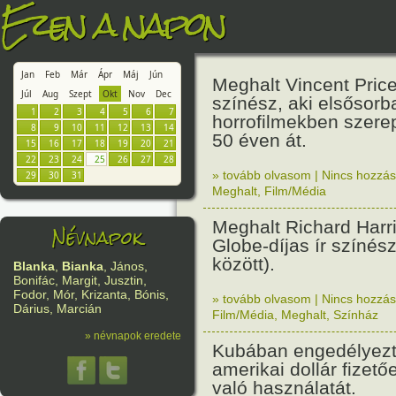
Ezen a napon
Jan
Feb
Már
Ápr
Máj
Jún
Meghalt Vincent Pric
Júl
Aug
Szept
Okt
Nov
Dec
színész, aki elsősorb
1
2
3
4
5
6
7
horrofilmekben szerep
8
9
10
11
12
13
14
50 éven át.
15
16
17
18
19
20
21
22
23
24
25
26
27
28
» tovább olvasom
|
Nincs hozzász
29
30
31
Meghalt
,
Film/Média
Meghalt Richard Harr
Névnapok
Globe-díjas ír színés
között).
Blanka
,
Bianka
, János,
Bonifác, Margit, Jusztin,
Fodor, Mór, Krizanta, Bónis,
» tovább olvasom
|
Nincs hozzász
Dárius, Marcián
Film/Média
,
Meghalt
,
Színház
» névnapok eredete
Kubában engedélyezt
amerikai dollár fizet
való használatát.