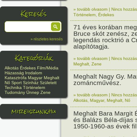
» tovább olvasom
|
Nincs hozzász
Keresés
Történelem
,
Érdekes
71 éves korában meg
Bruce skót zenész, z
legendás rocktrió a 
» részletes keresés
alapítótagja.
Kategóriák
» tovább olvasom
|
Nincs hozzász
Meghalt
,
Zene
Alkotás
Érdekes
Film/Média
Házasság
Irodalom
Meghalt Nagy Gy. Marg
Katasztrófa
Magyar
Meghalt
zománcművész.
Nő
Sport
Színház
Született
Technika
Történelem
Tudomány
Ünnep
Zene
» tovább olvasom
|
Nincs hozzász
Alkotás
,
Magyar
,
Meghalt
,
Nő
mireiszunk.hu
Meghalt Bara Margit 
és Balázs Béla-díjas 
1950-1960-as évek fil