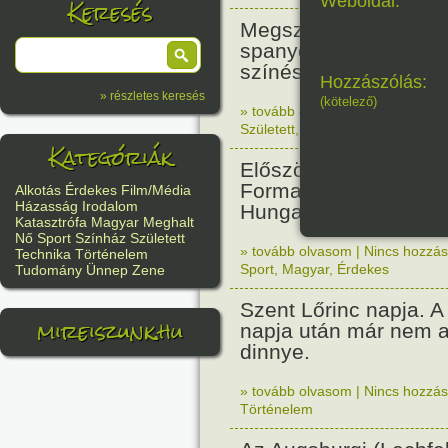
Weboldal:
Keresés
Megszületett Antonio
spanyol származású 
színész. (Desperado,
Hozzászólás:
» részletes keresés
(kötelező)
» tovább olvasom
|
Nincs hozzász
Született
,
Film/Média
Kategóriák
Először rendeztek vil
Forma 1-es futamot a
Alkotás
Érdekes
Film/Média
Házasság
Irodalom
Hungaroringen.
Katasztrófa
Magyar
Meghalt
Nő
Sport
Színház
Született
» tovább olvasom
|
Nincs hozzász
Technika
Történelem
Sport
,
Magyar
,
Érdekes
Tudomány
Ünnep
Zene
Szent Lőrinc napja. A 
mireiszunk.hu
napja után már nem a
dinnye.
» tovább olvasom
|
Nincs hozzász
Történelem