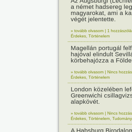
Az Augsburgi (Lechfe
a német hadsereg leg
magyarokat, ami a k
végét jelentette.
» tovább olvasom
|
1 hozzászólás
Érdekes
,
Történelem
Magellán portugál fel
hajóval elindult Sevil
körbehajózza a Földe
» tovább olvasom
|
Nincs hozzász
Érdekes
,
Történelem
London közelében lef
Greenwichi csillagviz
alapkövét.
» tovább olvasom
|
Nincs hozzász
Érdekes
,
Történelem
,
Tudomány
A Habsburg Birodalo