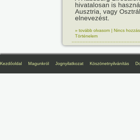
hivatalosan is haszná
Ausztria, vagy Osztr
elnevezést.
» tovább olvasom
|
Nincs hozzász
Történelem
Kezdőoldal
Magunkról
Jognyilatkozat
Köszönetnyilvánítás
D