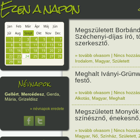
Ezen a napon
Jan
Feb
Már
Ápr
Máj
Jún
Megszületett Borbánd
Júl
Aug
Szept
Okt
Nov
Dec
Széchenyi-díjas író, t
1
2
3
4
5
6
7
szerkesztő.
8
9
10
11
12
13
14
15
16
17
18
19
20
21
» tovább olvasom
|
Nincs hozzász
22
23
24
25
26
27
28
Irodalom
,
Magyar
,
Született
29
30
Meghalt Iványi-Grünw
festő.
Névnapok
» tovább olvasom
|
Nincs hozzász
Gellért
,
Mercédesz
, Gerda,
Alkotás
,
Magyar
,
Meghalt
Mária, Grizeldisz
» névnapok eredete
Megszületett Monyók 
színésznő, énekesnő
» tovább olvasom
|
Nincs hozzász
Magyar
,
Nő
,
Színház
,
Született
,