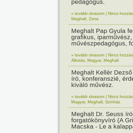
pedagógus.
» tovább olvasom
|
Nincs hozzász
Meghalt
,
Zene
Meghalt Pap Gyula f
grafikus, iparművész,
művészpedagógus, fo
» tovább olvasom
|
Nincs hozzász
Alkotás
,
Magyar
,
Meghalt
Meghalt Kellér Dezső
író, konferanszié, ér
kiváló művész.
» tovább olvasom
|
Nincs hozzász
Magyar
,
Meghalt
,
Színház
Meghalt Dr. Seuss író
forgatókönyvíró (A Gr
Macska - Le a kalappa