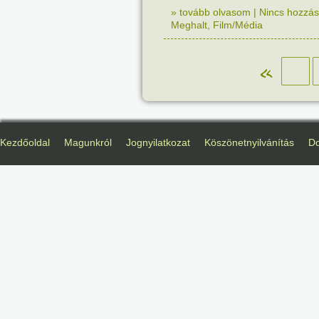
» tovább olvasom
|
Nincs hozzász
Meghalt
,
Film/Média
«
Kezdőoldal
Magunkról
Jognyilatkozat
Köszönetnyilvánítás
D