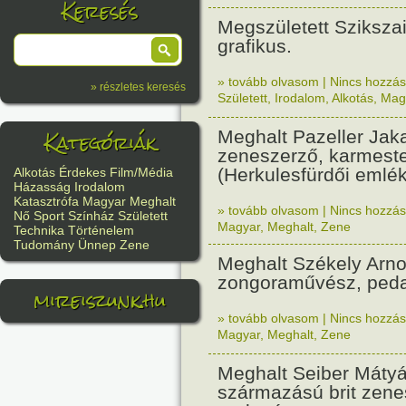
Keresés
Megszületett Szikszai
grafikus.
» tovább olvasom
|
Nincs hozzász
» részletes keresés
Született
,
Irodalom
,
Alkotás
,
Mag
Kategóriák
Meghalt Pazeller Jak
zeneszerző, karmest
(Herkulesfürdői emlék
Alkotás
Érdekes
Film/Média
Házasság
Irodalom
Katasztrófa
Magyar
Meghalt
» tovább olvasom
|
Nincs hozzász
Nő
Sport
Színház
Született
Magyar
,
Meghalt
,
Zene
Technika
Történelem
Tudomány
Ünnep
Zene
Meghalt Székely Arno
zongoraművész, ped
mireiszunk.hu
» tovább olvasom
|
Nincs hozzász
Magyar
,
Meghalt
,
Zene
Meghalt Seiber Máty
származású brit zene