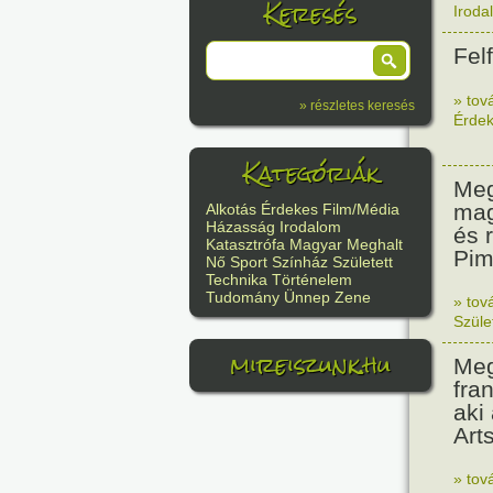
Keresés
Iroda
Fel
» tov
» részletes keresés
Érde
Kategóriák
Meg
mag
Alkotás
Érdekes
Film/Média
Házasság
Irodalom
és 
Katasztrófa
Magyar
Meghalt
Pim
Nő
Sport
Színház
Született
Technika
Történelem
Tudomány
Ünnep
Zene
» tov
Szüle
mireiszunk.hu
Meg
fra
aki
Arts
» tov