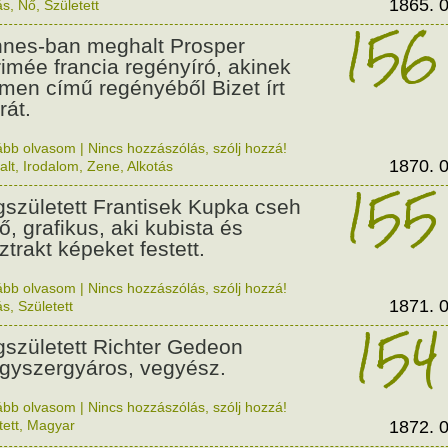
1865. 0
ás
,
Nő
,
Született
156
nes-ban meghalt Prosper
imée francia regényíró, akinek
men című regényéből Bizet írt
rát.
ább olvasom
|
Nincs hozzászólás, szólj hozzá!
1870. 0
alt
,
Irodalom
,
Zene
,
Alkotás
155
született Frantisek Kupka cseh
ő, grafikus, aki kubista és
ztrakt képeket festett.
ább olvasom
|
Nincs hozzászólás, szólj hozzá!
1871. 0
ás
,
Született
154
született Richter Gedeon
gyszergyáros, vegyész.
ább olvasom
|
Nincs hozzászólás, szólj hozzá!
tett
,
Magyar
1872. 0