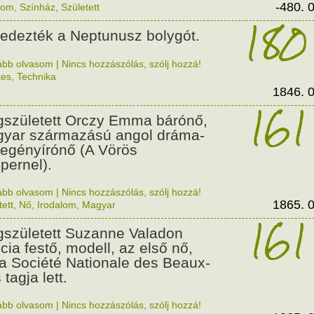
-480. 0
lom
,
Színház
,
Született
180
fedezték a Neptunusz bolygót.
ább olvasom
|
Nincs hozzászólás, szólj hozzá!
kes
,
Technika
1846. 0
161
született Orczy Emma bárónő,
yar származású angol dráma-
regényírónő (A Vörös
pernel).
ább olvasom
|
Nincs hozzászólás, szólj hozzá!
1865. 0
tett
,
Nő
,
Irodalom
,
Magyar
161
született Suzanne Valadon
ncia festő, modell, az első nő,
 a Société Nationale des Beaux-
 tagja lett.
ább olvasom
|
Nincs hozzászólás, szólj hozzá!