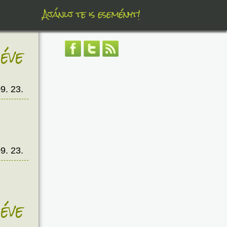
Ajánlj te is eseményt!
éve
9. 23.
9. 23.
éve