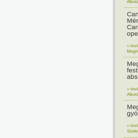
Alkot
Can
Mér
Car
ope
» tov
Megh
Meg
fest
abs
» tov
Alkot
Meg
gyó
» tov
Szüle