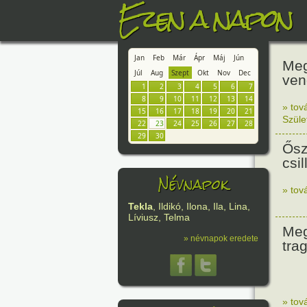
Ezen a napon
Jan
Feb
Már
Ápr
Máj
Jún
Meg
Júl
Aug
Szept
Okt
Nov
Dec
ven
1
2
3
4
5
6
7
8
9
10
11
12
13
14
» tov
15
16
17
18
19
20
21
Szüle
22
23
24
25
26
27
28
29
30
Ősz
csi
Névnapok
» tov
Tekla
, Ildikó, Ilona, Ila, Lina,
Líviusz, Telma
Meg
» névnapok eredete
tra
» tov