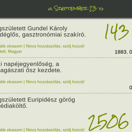
«
Szeptember 23
»
143
született Gundel Károly
déglős, gasztronómiai szakíró.
ább olvasom
|
Nincs hozzászólás, szólj hozzá!
tett
,
Magyar
1883. 0
i napéjegyenlőség, a
llagászati ősz kezdete.
ább olvasom
|
Nincs hozzászólás, szólj hozzá!
0
született Euripidész görög
gédiaköltő.
2506
ább olvasom
|
Nincs hozzászólás, szólj hozzá!