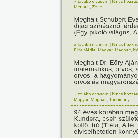
» tovább olvasom
|
Nincs hozzász
Meghalt
,
Zene
Meghalt Schubert Éva
díjas színésznő, ér
(Egy pikoló világos, A
» tovább olvasom
|
Nincs hozzász
Film/Média
,
Magyar
,
Meghalt
,
N
Meghalt Dr. Eőry Aján
matematikus, orvos, 
orvos, a hagyományos
orvoslás magyarország
» tovább olvasom
|
Nincs hozzász
Magyar
,
Meghalt
,
Tudomány
94 éves korában megh
Kundera, cseh szület
költő, író (Tréfa, A lét
elviselhetetlen könny