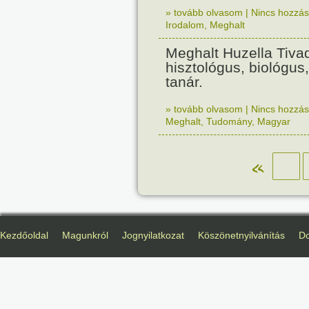
» tovább olvasom
|
Nincs hozzász
Irodalom
,
Meghalt
Meghalt Huzella Tivad
hisztológus, biológus
tanár.
» tovább olvasom
|
Nincs hozzász
Meghalt
,
Tudomány
,
Magyar
«
Kezdőoldal
Magunkról
Jognyilatkozat
Köszönetnyilvánítás
D