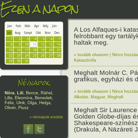
Ezen a napon
Jan
Feb
Már
Ápr
Máj
Jún
A Los Alfaques-i kata
Júl
Aug
Szept
Okt
Nov
Dec
felrobbant egy tartál
1
2
3
4
5
6
7
haltak meg.
8
9
10
11
12
13
14
15
16
17
18
19
20
21
» tovább olvasom
|
Nincs hozzász
22
23
24
25
26
27
28
Katasztrófa
29
30
31
Meghalt Molnár C. Pál
grafikus, egyházi és d
Névnapok
» tovább olvasom
|
Nincs hozzász
Nóra
,
Lili
, Bence, Ráhel,
Alkotás
,
Magyar
,
Meghalt
Lilla, Eleonóra, Benedek,
Félix, Ulrik, Olga, Helga,
Olivér, Piusz
Meghalt Sir Laurence 
Golden Globe-díjas é
» névnapok eredete
Shakespeare-színész
(Drakula, A Názáreti Jé