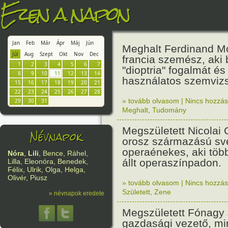
Ezen a napon
Jan
Feb
Már
Ápr
Máj
Jún
Meghalt Ferdinand M
Júl
Aug
Szept
Okt
Nov
Dec
francia szemész, aki 
1
2
3
4
5
6
7
"dioptria" fogalmát és
8
9
10
11
12
13
14
használatos szemvizsg
15
16
17
18
19
20
21
22
23
24
25
26
27
28
» tovább olvasom
|
Nincs hozzász
29
30
31
Meghalt
,
Tudomány
Megszületett Nicolai
Névnapok
orosz származású sv
operaénekes, aki több
Nóra
,
Lili
, Bence, Ráhel,
állt operaszínpadon.
Lilla, Eleonóra, Benedek,
Félix, Ulrik, Olga, Helga,
Olivér, Piusz
» tovább olvasom
|
Nincs hozzász
Született
,
Zene
» névnapok eredete
Megszületett Fónagy 
gazdasági vezető, min