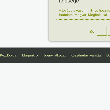
felesége.
» tovább olvasom
|
Nincs hozzász
Irodalom
,
Magyar
,
Meghalt
,
Nő
«
Kezdőoldal
Magunkról
Jognyilatkozat
Köszönetnyilvánítás
D