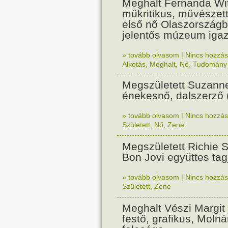
Meghalt Fernanda Wit
műkritikus, művészet
első nő Olaszországb
jelentős múzeum igazg
» tovább olvasom
|
Nincs hozzász
Alkotás
,
Meghalt
,
Nő
,
Tudomány
Megszületett Suzann
énekesnő, dalszerző 
» tovább olvasom
|
Nincs hozzász
Született
,
Nő
,
Zene
Megszületett Richie 
Bon Jovi együttes tag
» tovább olvasom
|
Nincs hozzász
Született
,
Zene
Meghalt Vészi Margit 
festő, grafikus, Moln