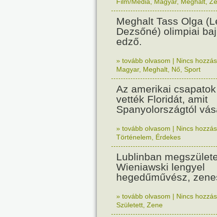
Film/Média
,
Magyar
,
Meghalt
,
Z
Meghalt Tass Olga (
Dezsőné) olimpiai baj
edző.
» tovább olvasom
|
Nincs hozzász
Magyar
,
Meghalt
,
Nő
,
Sport
Az amerikai csapatok
vették Floridát, amit
Spanyolországtól vás
» tovább olvasom
|
Nincs hozzász
Történelem
,
Érdekes
Lublinban megszülete
Wieniawski lengyel
hegedűművész, zene
» tovább olvasom
|
Nincs hozzász
Született
,
Zene