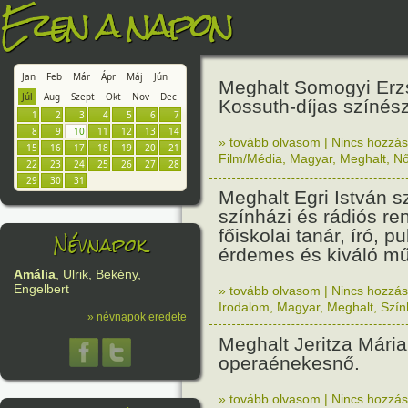
Ezen a napon
Jan
Feb
Már
Ápr
Máj
Jún
Meghalt Somogyi Erzs
Júl
Aug
Szept
Okt
Nov
Dec
Kossuth-díjas színés
1
2
3
4
5
6
7
8
9
10
11
12
13
14
» tovább olvasom
|
Nincs hozzász
15
16
17
18
19
20
21
Film/Média
,
Magyar
,
Meghalt
,
N
22
23
24
25
26
27
28
29
30
31
Meghalt Egri István s
színházi és rádiós re
főiskolai tanár, író, pu
Névnapok
érdemes és kiváló m
Amália
, Ulrik, Bekény,
Engelbert
» tovább olvasom
|
Nincs hozzász
Irodalom
,
Magyar
,
Meghalt
,
Szín
» névnapok eredete
Meghalt Jeritza Mári
operaénekesnő.
» tovább olvasom
|
Nincs hozzász