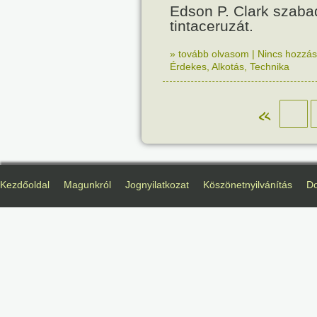
Edson P. Clark szaba
tintaceruzát.
» tovább olvasom
|
Nincs hozzász
Érdekes
,
Alkotás
,
Technika
«
Kezdőoldal
Magunkról
Jognyilatkozat
Köszönetnyilvánítás
D