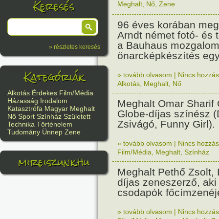
Keresés
Meghalt
,
Nő
,
Zene
96 éves korában megh
Arndt német fotó- és 
a Bauhaus mozgalom t
» részletes keresés
önarcképkészítés egyi
Kategóriák
» tovább olvasom
|
Nincs hozzász
Alkotás
,
Meghalt
,
Nő
Alkotás
Érdekes
Film/Média
Házasság
Irodalom
Meghalt Omar Sharif
Katasztrófa
Magyar
Meghalt
Globe-díjas színész (
Nő
Sport
Színház
Született
Zsivágó, Funny Girl).
Technika
Történelem
Tudomány
Ünnep
Zene
» tovább olvasom
|
Nincs hozzász
Film/Média
,
Meghalt
,
Színház
mireiszunk.hu
Meghalt Pethő Zsolt, 
díjas zeneszerző, aki
csodapók főcímzenéjé
» tovább olvasom
|
Nincs hozzász