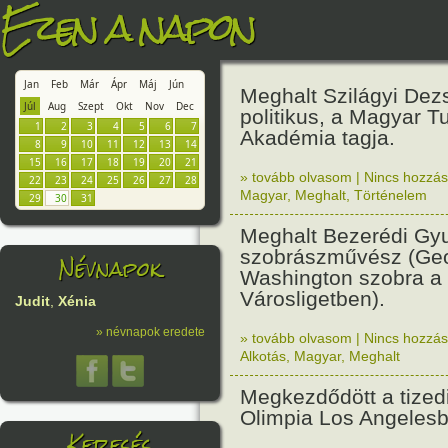
Ezen a napon
Jan
Feb
Már
Ápr
Máj
Jún
Meghalt Szilágyi Dez
Júl
Aug
Szept
Okt
Nov
Dec
politikus, a Magyar 
1
2
3
4
5
6
7
Akadémia tagja.
8
9
10
11
12
13
14
15
16
17
18
19
20
21
» tovább olvasom
|
Nincs hozzász
22
23
24
25
26
27
28
Magyar
,
Meghalt
,
Történelem
29
30
31
Meghalt Bezerédi Gy
szobrászművész (Ge
Névnapok
Washington szobra a
Városligetben).
Judit
,
Xénia
» névnapok eredete
» tovább olvasom
|
Nincs hozzász
Alkotás
,
Magyar
,
Meghalt
Megkezdődött a tizedi
Olimpia Los Angelesb
Keresés