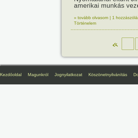
amerikai munkás vez
» tovább olvasom
|
1 hozzászólás
Történelem
«
Kezdőoldal
Magunkról
Jognyilatkozat
Köszönetnyilvánítás
D