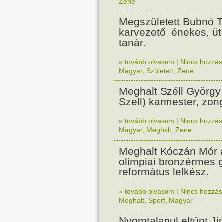
Zene
Megszületett Bubnó 
karvezető, énekes, ü
tanár.
» tovább olvasom
|
Nincs hozzász
Magyar
,
Született
,
Zene
Meghalt Széll György
Szell) karmester, zo
» tovább olvasom
|
Nincs hozzász
Magyar
,
Meghalt
,
Zene
Meghalt Kóczán Mór a
olimpiai bronzérmes g
református lelkész.
» tovább olvasom
|
Nincs hozzász
Meghalt
,
Sport
,
Magyar
Nyomtalanul eltűnt J