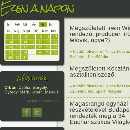
Ezen a napon
Jan
Feb
Már
Ápr
Máj
Jún
Megszületett Irwin Wi
Júl
Aug
Szept
Okt
Nov
Dec
rendező, producer, író
1
2
3
4
5
6
7
lelövik, ugye?).
8
9
10
11
12
13
14
15
16
17
18
19
20
21
» tovább olvasom
|
Nincs hozzász
22
23
24
25
26
27
28
Született
,
Film/Média
29
30
31
Megszületett Kóczián
asztaliteniszező.
Névnapok
» tovább olvasom
|
Nincs hozzász
Orbán
, Zsófia, Gergely,
Született
,
Nő
,
Sport
,
Magyar
György, Márk, Urbán, Márkus
» névnapok eredete
Magasrangú egyházi 
részvételével Budape
rendezték meg a 34.
Eucharisztikus Világ