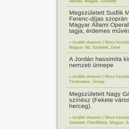
Alkotás
,
Magyar
,
Született
Megszületett Sudlik M
Ferenc-díjas szoprán
Magyar Állami Opera
tagja, érdemes művé
» tovább olvasom
|
Nincs hozzász
Magyar
,
Nő
,
Született
,
Zene
A Jordán hassimita ki
nemzeti ünnepe
» tovább olvasom
|
Nincs hozzász
Történelem
,
Ünnep
Megszületett Nagy G
színész (Fekete váro
herceg).
» tovább olvasom
|
Nincs hozzász
Született
,
Film/Média
,
Magyar
,
S