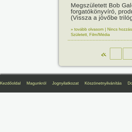
Megszületett Bob Gal
forgatókönyvíró, prod
(Vissza a jövőbe trilóg
» tovább olvasom
|
Nincs hozzász
Született
,
Film/Média
«
Kezdőoldal
Magunkról
Jognyilatkozat
Köszönetnyilvánítás
D