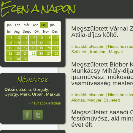
Ezen a napon
Jan
Feb
Már
Ápr
Máj
Jún
Megszületett Várnai Z
Júl
Aug
Szept
Okt
Nov
Dec
Attila-díjas költő.
1
2
3
4
5
6
7
8
9
10
11
12
13
14
» tovább olvasom
|
Nincs hozzász
15
16
17
18
19
20
21
Született
,
Irodalom
,
Magyar
22
23
24
25
26
27
28
29
30
31
Megszületett Bieber K
Munkácsy Mihály-díj
iparművész, műkovác
Névnapok
vasművesség mester
Orbán
, Zsófia, Gergely,
György, Márk, Urbán, Márkus
» tovább olvasom
|
Nincs hozzász
Alkotás
,
Magyar
,
Született
» névnapok eredete
Megszületett sasadi C
festőművész, aki mi
évet élt.