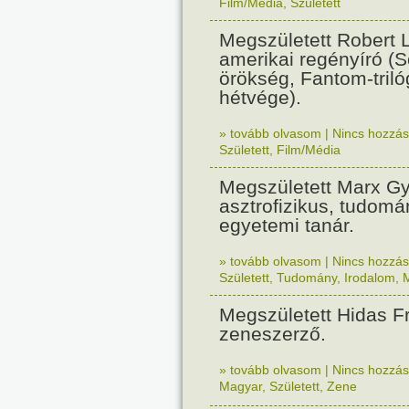
Film/Média
,
Született
Megszületett Robert 
amerikai regényíró (Sc
örökség, Fantom-tril
hétvége).
» tovább olvasom
|
Nincs hozzász
Született
,
Film/Média
Megszületett Marx Gyö
asztrofizikus, tudomá
egyetemi tanár.
» tovább olvasom
|
Nincs hozzász
Született
,
Tudomány
,
Irodalom
,
Megszületett Hidas F
zeneszerző.
» tovább olvasom
|
Nincs hozzász
Magyar
,
Született
,
Zene