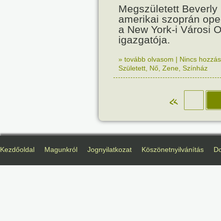
Megszületett Beverly S
amerikai szoprán op
a New York-i Városi 
igazgatója.
» tovább olvasom
|
Nincs hozzász
Született
,
Nő
,
Zene
,
Színház
«
Kezdőoldal
Magunkról
Jognyilatkozat
Köszönetnyilvánítás
D