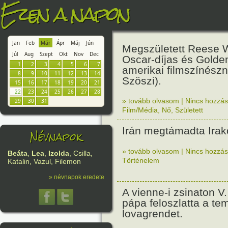
Ezen a napon
Jan
Feb
Már
Ápr
Máj
Jún
Megszületett Reese 
Júl
Aug
Szept
Okt
Nov
Dec
Oscar-díjas és Golde
1
2
3
4
5
6
7
amerikai filmszínészn
8
9
10
11
12
13
14
Szöszi).
15
16
17
18
19
20
21
22
23
24
25
26
27
28
» tovább olvasom
|
Nincs hozzász
29
30
31
Film/Média
,
Nő
,
Született
Irán megtámadta Irak
Névnapok
» tovább olvasom
|
Nincs hozzász
Beáta
,
Lea
,
Izolda
, Csilla,
Történelem
Katalin, Vazul, Filemon
» névnapok eredete
A vienne-i zsinaton V
pápa feloszlatta a t
lovagrendet.