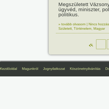
Megszületett Vázsony
ügyvéd, miniszter, pol
politikus.
» tovább olvasom
|
Nincs hozzász
Született
,
Történelem
,
Magyar
«
Kezdőoldal
Magunkról
Jognyilatkozat
Köszönetnyilvánítás
D