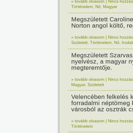
» tovább olvasom
|
Nincs hozzász
Történelem
,
Nő
,
Magyar
Megszületett Carolin
Norton angol költő, r
» tovább olvasom
|
Nincs hozzász
Született
,
Történelem
,
Nő
,
Iroda
Megszületett Szarva
nyelvész, a magyar 
megteremtője.
» tovább olvasom
|
Nincs hozzász
Magyar
,
Született
Velencében felkelés 
forradalmi néptömeg 
városból az osztrák c
» tovább olvasom
|
Nincs hozzász
Történelem