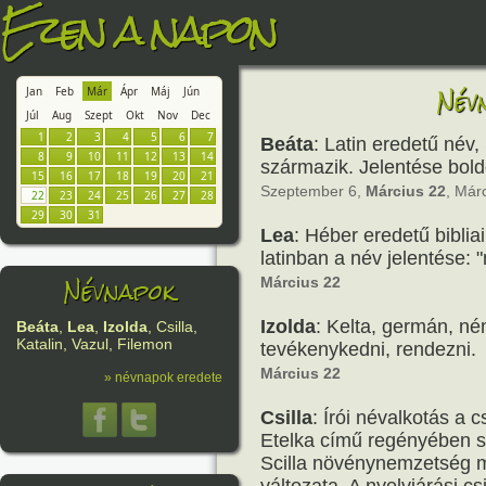
Ezen a napon
Név
Jan
Feb
Már
Ápr
Máj
Jún
Júl
Aug
Szept
Okt
Nov
Dec
1
2
3
4
5
6
7
Beáta
: Latin eredetű név
8
9
10
11
12
13
14
származik. Jelentése bold
15
16
17
18
19
20
21
Szeptember 6,
Március 22
, Már
22
23
24
25
26
27
28
29
30
31
Lea
: Héber eredetű bibliai
latinban a név jelentése: 
Névnapok
Március 22
Izolda
: Kelta, germán, né
Beáta
,
Lea
,
Izolda
, Csilla,
Katalin, Vazul, Filemon
tevékenykedni, rendezni.
Március 22
» névnapok eredete
Csilla
: Írói névalkotás a 
Etelka című regényében sz
Scilla növénynemzetség m