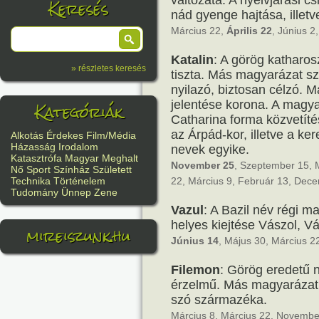
változata. A nyelvjárási c
Keresés
nád gyenge hajtása, illet
Március 22,
Április 22
, Június 2
Katalin
: A görög katharos
» részletes keresés
tiszta. Más magyarázat sz
nyilazó, biztosan célzó. M
Kategóriák
jelentése korona. A magya
Catharina forma közvetíté
az Árpád-kor, illetve a ke
Alkotás
Érdekes
Film/Média
Házasság
Irodalom
nevek egyike.
Katasztrófa
Magyar
Meghalt
November 25
, Szeptember 15, 
Nő
Sport
Színház
Született
22, Március 9, Február 13, Dec
Technika
Történelem
Tudomány
Ünnep
Zene
Vazul
: A Bazil név régi 
helyes kiejtése Vászol, Vá
mireiszunk.hu
Június 14
, Május 30, Március 2
Filemon
: Görög eredetű n
érzelmű. Más magyarázat 
szó származéka.
Március 8, Március 22, Novembe