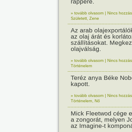
rappere.
» tovább olvasom
|
Nincs hozzász
Született
,
Zene
Az arab olajexportáló
az olaj árát és korlát
szállításokat. Megkez
olajválság.
» tovább olvasom
|
Nincs hozzász
Történelem
Teréz anya Béke Nobe
kapott.
» tovább olvasom
|
Nincs hozzász
Történelem
,
Nő
Mick Fleetwod cége e
a zongorát, melyen 
az Imagine-t komponá