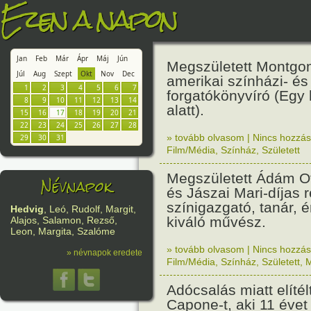
Ezen a napon
Jan
Feb
Már
Ápr
Máj
Jún
Megszületett Montgom
Júl
Aug
Szept
Okt
Nov
Dec
amerikai színházi- és
1
2
3
4
5
6
7
forgatókönyvíró (Egy 
8
9
10
11
12
13
14
alatt).
15
16
17
18
19
20
21
22
23
24
25
26
27
28
» tovább olvasom
|
Nincs hozzász
29
30
31
Film/Média
,
Színház
,
Született
Megszületett Ádám Ot
Névnapok
és Jászai Mari-díjas 
színigazgató, tanár, 
Hedvig
, Leó, Rudolf, Margit,
kiváló művész.
Alajos, Salamon, Rezső,
Leon, Margita, Szalóme
» tovább olvasom
|
Nincs hozzász
» névnapok eredete
Film/Média
,
Színház
,
Született
,
M
Adócsalás miatt elítél
Capone-t, aki 11 évet