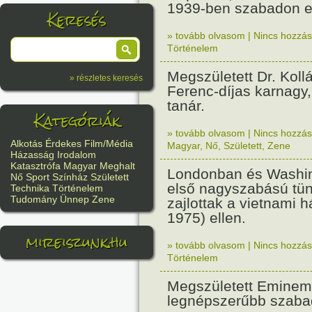
1939-ben szabadon e
Keresés
» tovább olvasom
|
Nincs hozzász
Történelem
Megszületett Dr. Kollá
» részletes keresés
Ferenc-díjas karnagy
tanár.
Kategóriák
» tovább olvasom
|
Nincs hozzász
Alkotás
Érdekes
Film/Média
Magyar
,
Nő
,
Született
,
Zene
Házasság
Irodalom
Katasztrófa
Magyar
Meghalt
Londonban és Washi
Nő
Sport
Színház
Született
első nagyszabású tün
Technika
Történelem
Tudomány
Ünnep
Zene
zajlottak a vietnami 
1975) ellen.
mireiszunk.hu
» tovább olvasom
|
Nincs hozzász
Történelem
Megszületett Eminem,
legnépszerűbb szaba