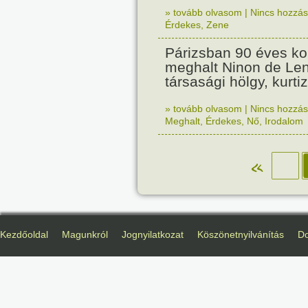
» tovább olvasom
|
Nincs hozzász
Érdekes
,
Zene
Párizsban 90 éves k
meghalt Ninon de Le
társasági hölgy, kurti
» tovább olvasom
|
Nincs hozzász
Meghalt
,
Érdekes
,
Nő
,
Irodalom
«
Kezdőoldal
Magunkról
Jognyilatkozat
Köszönetnyilvánítás
D