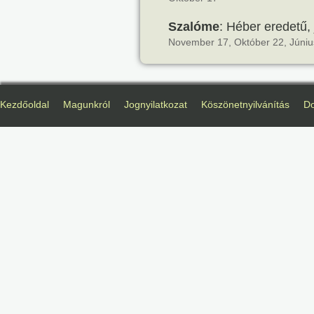
Szalóme
: Héber eredetű,
November 17, Október 22, Júniu
Kezdőoldal
Magunkról
Jognyilatkozat
Köszönetnyilvánítás
D