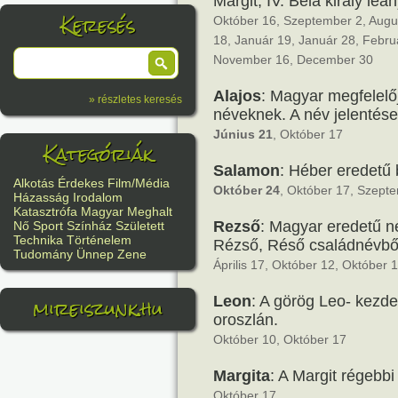
Margit, IV. Béla király leá
Keresés
Október 16, Szeptember 2, Augusz
18, Január 19, Január 28, Febru
November 16, December 30
Alajos
: Magyar megfelelőj
» részletes keresés
néveknek. A név jelentése
Június 21
, Október 17
Kategóriák
Salamon
: Héber eredetű b
Alkotás
Érdekes
Film/Média
Október 24
, Október 17, Szept
Házasság
Irodalom
Katasztrófa
Magyar
Meghalt
Rezső
: Magyar eredetű né
Nő
Sport
Színház
Született
Technika
Történelem
Rézső, Réső családnévbő
Tudomány
Ünnep
Zene
Április 17, Október 12, Október 
mireiszunk.hu
Leon
: A görög Leo- kezd
oroszlán.
Október 10, Október 17
Margita
: A Margit régebbi
Október 17