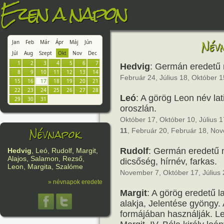
Ezen a napon
Név
Jan
Feb
Már
Ápr
Máj
Jún
Júl
Aug
Szept
Okt
Nov
Dec
1
2
3
4
5
6
7
Hedvig
: Germán eredetű 
8
9
10
11
12
13
14
Február 24, Július 18, Október 
15
16
17
18
19
20
21
22
23
24
25
26
27
28
Leó
: A görög Leon név lat
29
30
31
oroszlán.
Október 17, Október 10, Július 17
Névnapok
11
, Február 20, Február 18, No
Rudolf
: Germán eredetű 
Hedvig
, Leó, Rudolf, Margit,
Alajos, Salamon, Rezső,
dicsőség, hírnév, farkas.
Leon, Margita, Szalóme
November 7, Október 17, Július
» névnapok eredete
Margit
: A görög eredetű 
alakja, Jelentése gyöngy
formájában használják. Le