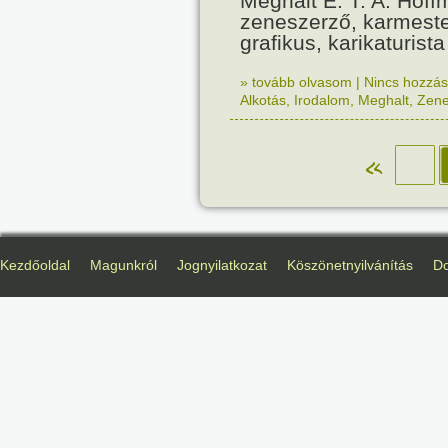
Meghalt E. T. A. Hoff
zeneszerző, karmeste
grafikus, karikaturista
» tovább olvasom
|
Nincs hozzász
Alkotás
,
Irodalom
,
Meghalt
,
Zen
«
Kezdőoldal
Magunkról
Jognyilatkozat
Köszönetnyilvánítás
D