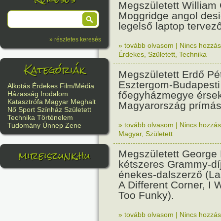
Megszületett William G
Moggridge angol desi
legelső laptop tervező
» részletes keresés
» tovább olvasom
|
Nincs hozzász
Érdekes
,
Született
,
Technika
Kategóriák
Megszületett Erdő Pé
Esztergom-Budapesti
Alkotás
Érdekes
Film/Média
főegyházmegye érse
Házasság
Irodalom
Katasztrófa
Magyar
Meghalt
Magyarország prímás
Nő
Sport
Színház
Született
Technika
Történelem
» tovább olvasom
|
Nincs hozzász
Tudomány
Ünnep
Zene
Magyar
,
Született
mireiszunk.hu
Megszületett George 
kétszeres Grammy-dí
énekes-dalszerző (La
A Different Corner, I 
Too Funky).
» tovább olvasom
|
Nincs hozzász