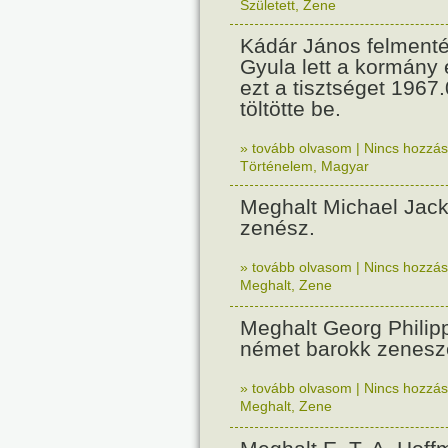
Született
,
Zene
Kádár János felmenté
Gyula lett a kormány 
ezt a tisztséget 1967.
töltötte be.
» tovább olvasom
|
Nincs hozzász
Történelem
,
Magyar
Meghalt Michael Jac
zenész.
» tovább olvasom
|
Nincs hozzász
Meghalt
,
Zene
Meghalt Georg Phili
német barokk zenesz
» tovább olvasom
|
Nincs hozzász
Meghalt
,
Zene