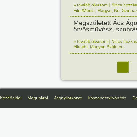
» tovább olvasom
|
Nincs hozzász
Film/Média
,
Magyar
,
Nő
,
Színhá
Megszületett Ács Ágo
ötvösművész, szobrá
» tovább olvasom
|
Nincs hozzász
Alkotás
,
Magyar
,
Született
Kezdőoldal
Magunkról
Jognyilatkozat
Köszönetnyilvánítás
D