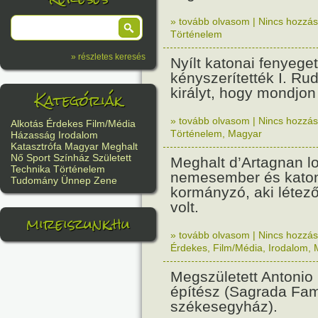
» tovább olvasom
|
Nincs hozzász
Történelem
» részletes keresés
Nyílt katonai fenyege
kényszerítették I. Ru
királyt, hogy mondjon 
Kategóriák
» tovább olvasom
|
Nincs hozzász
Alkotás
Érdekes
Film/Média
Történelem
,
Magyar
Házasság
Irodalom
Katasztrófa
Magyar
Meghalt
Nő
Sport
Színház
Született
Meghalt d’Artagnan lo
Technika
Történelem
nemesember és kato
Tudomány
Ünnep
Zene
kormányzó, aki létez
volt.
mireiszunk.hu
» tovább olvasom
|
Nincs hozzász
Érdekes
,
Film/Média
,
Irodalom
,
Megszületett Antonio
építész (Sagrada Fam
székesegyház).