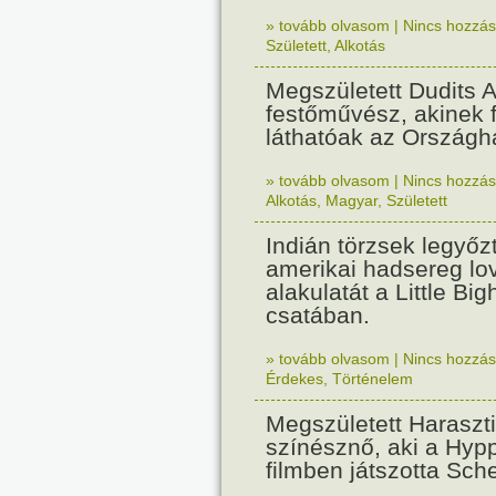
» tovább olvasom
|
Nincs hozzász
Született
,
Alkotás
Megszületett Dudits 
festőművész, akinek 
láthatóak az Országh
» tovább olvasom
|
Nincs hozzász
Alkotás
,
Magyar
,
Született
Indián törzsek legyőz
amerikai hadsereg lo
alakulatát a Little Big
csatában.
» tovább olvasom
|
Nincs hozzász
Érdekes
,
Történelem
Megszületett Haraszti
színésznő, aki a Hyppo
filmben játszotta Sch