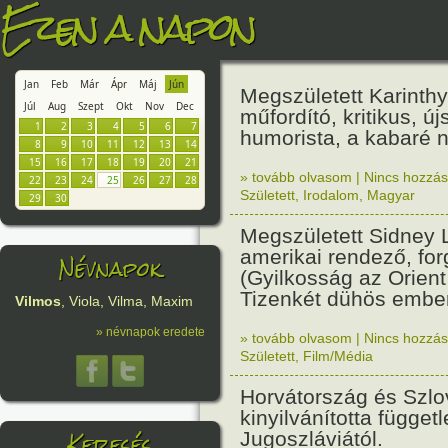
Ezen a napon
Jan
Feb
Már
Ápr
Máj
Jún
Megszületett Karinthy
Júl
Aug
Szept
Okt
Nov
Dec
műfordító, kritikus, új
1
2
3
4
5
6
7
humorista, a kabaré 
8
9
10
11
12
13
14
15
16
17
18
19
20
21
» tovább olvasom
|
Nincs hozzász
22
23
24
25
26
27
28
Született
,
Irodalom
,
Magyar
29
30
Megszületett Sidney
amerikai rendező, fo
Névnapok
(Gyilkosság az Orien
Tizenkét dühös ember
Vilmos
, Viola, Vilma, Maxim
» névnapok eredete
» tovább olvasom
|
Nincs hozzász
Született
,
Film/Média
Horvátország és Szlo
kinyilvánította függet
Keresés
Jugoszláviától.