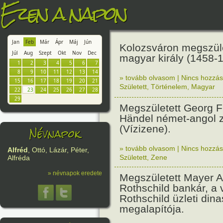
Ezen a napon
Jan
Feb
Már
Ápr
Máj
Jún
Kolozsváron megszül
Júl
Aug
Szept
Okt
Nov
Dec
magyar király (1458-
1
2
3
4
5
6
7
8
9
10
11
12
13
14
» tovább olvasom
|
Nincs hozzász
15
16
17
18
19
20
21
Született
,
Történelem
,
Magyar
22
23
24
25
26
27
28
29
Megszületett Georg F
Händel német-angol 
(Vízizene).
Névnapok
» tovább olvasom
|
Nincs hozzász
Alfréd
, Ottó, Lázár, Péter,
Született
,
Zene
Alfréda
» névnapok eredete
Megszületett Mayer 
Rothschild bankár, a 
Rothschild üzleti dina
megalapítója.