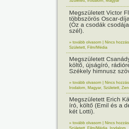
Született
,
Irodalom
,
Magyar
Megszületett Victor F
többszörös Oscar-díj
(Óz a csodák csodája,
szél).
» tovább olvasom
|
Nincs hozzász
Született
,
Film/Média
Megszületett Csanád
költő, újságíró, rádió
Székely himnusz szöv
» tovább olvasom
|
Nincs hozzász
Irodalom
,
Magyar
,
Született
,
Zen
Megszületett Erich K
író, költő (Emil és a d
két Lotti).
» tovább olvasom
|
Nincs hozzász
Született
,
Film/Média
,
Irodalom