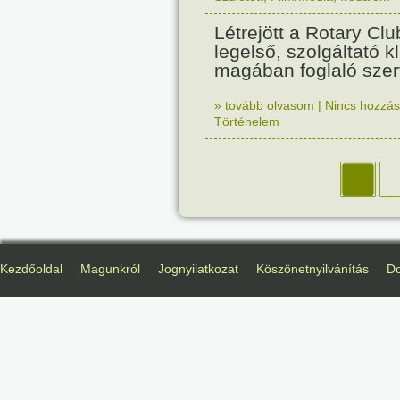
Létrejött a Rotary Clu
legelső, szolgáltató k
magában foglaló szer
» tovább olvasom
|
Nincs hozzász
Történelem
Kezdőoldal
Magunkról
Jognyilatkozat
Köszönetnyilvánítás
D