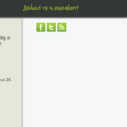
Ajánlj te is eseményt!
dig a
z
us 26
,