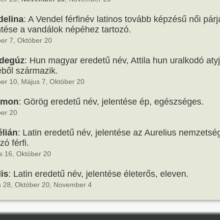
delina
: A Vendel férfinév latinos tovább képzésű női párj
ntése a vandálok népéhez tartozó.
er 7, Október 20
degúz
: Hun magyar eredetű név, Attila hun uralkodó aty
ből származik.
er 10, Május 7, Október 20
emon
: Görög eredetű név, jelentése ép, egészséges.
er 20
lián
: Latin eredetű név, jelentése az Aurelius nemzets
zó férfi.
s 16, Október 20
lis
: Latin eredetű név, jelentése életerős, eleven.
is 28, Október 20, November 4