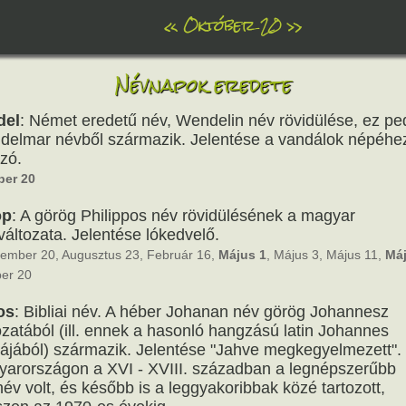
«
Október 20
»
Névnapok eredete
del
: Német eredetű név, Wendelin név rövidülése, ez pe
elmar névből származik. Jelentése a vandálok népéhe
ozó.
ber 20
öp
: A görög Philippos név rövidülésének a magyar
változata. Jelentése lókedvelő.
ember 20, Augusztus 23, Február 16,
Május 1
, Május 3, Május 11,
Máj
er 20
os
: Bibliai név. A héber Johanan név görög Johannesz
ozatából (ill. ennek a hasonló hangzású latin Johannes
ájából) származik. Jelentése "Jahve megkegyelmezett".
arországon a XVI - XVIII. században a legnépszerűbb
inév volt, és később is a leggyakoribbak közé tartozott,