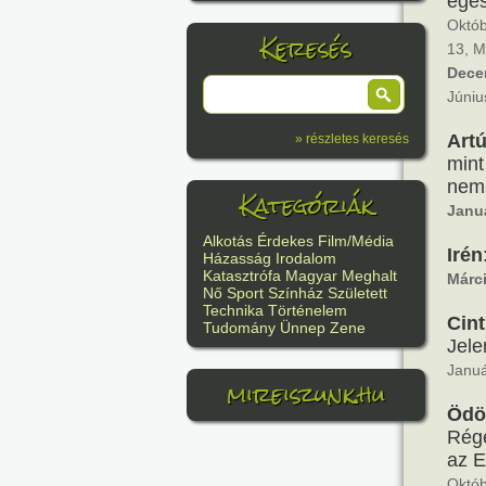
egés
Októb
Keresés
13, M
Dece
Júniu
Artú
» részletes keresés
mint
nemz
Kategóriák
Janu
Alkotás
Érdekes
Film/Média
Irén
Házasság
Irodalom
Katasztrófa
Magyar
Meghalt
Márc
Nő
Sport
Színház
Született
Technika
Történelem
Cint
Tudomány
Ünnep
Zene
Jele
Januá
mireiszunk.hu
Ödö
Rége
az E
Októb