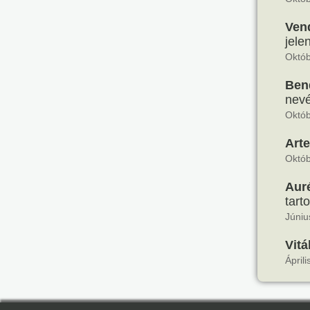
Ven
jele
Októb
Ben
nevé
Októb
Art
Októb
Auré
tarto
Júniu
Vitá
Ápril