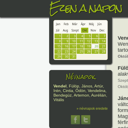
Ezen a napon
Jan
Feb
Már
Ápr
Máj
Jún
Júl
Aug
Szept
Okt
Nov
Dec
1
2
3
4
5
6
7
Ven
8
9
10
11
12
13
14
Wend
15
16
17
18
19
20
21
tart
22
23
24
25
26
27
28
Októ
29
30
31
Fül
Névnapok
alak
Szept
Vendel
, Fülöp, János, Artúr,
Októb
Irén, Cintia, Ödön, Vendelina,
Bendegúz, Artemon, Aurélián,
Ján
Vitális
vált
» névnapok eredete
form
Magy
férf