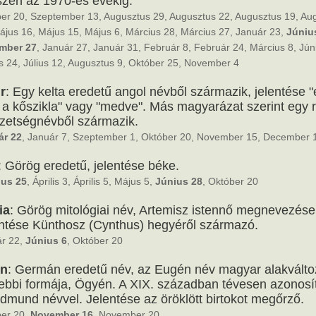
zen az 1970-es évekig.
er 20, Szeptember 13, Augusztus 29, Augusztus 22, Augusztus 19, Au
ájus 16, Május 15, Május 6, Március 28, Március 27, Január 23,
Júniu
mber 27
, Január 27, Január 31, Február 8, Február 24, Március 8, Jún
s 24, Július 12, Augusztus 9, Október 25, November 4
r
: Egy kelta eredetű angol névből származik, jelentése "
 a kőszikla" vagy "medve". Más magyarázat szerint egy 
etségnévből származik.
ár 22
, Január 7, Szeptember 1, Október 20, November 15, December 
: Görög eredetű, jelentése béke.
ius 25
, Április 3, Április 5, Május 5,
Június 28
, Október 20
ia
: Görög mitológiai név, Artemisz istennő megnevezése
ntése Künthosz (Cynthus) hegyéről származó.
r 22,
Június 6
, Október 20
n
: Germán eredetű név, az Eugén név magyar alakválto
bbi formája, Ögyén. A XIX. században tévesen azonosít
dmund névvel. Jelentése az öröklött birtokot megőrző.
er 20,
November 16
, November 20