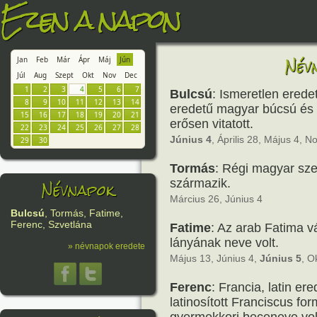
Ezen a napon
Név
Jan
Feb
Már
Ápr
Máj
Jún
Júl
Aug
Szept
Okt
Nov
Dec
1
2
3
4
5
6
7
Bulcsú
: Ismeretlen erede
8
9
10
11
12
13
14
eredetű magyar búcsú és 
15
16
17
18
19
20
21
erősen vitatott.
22
23
24
25
26
27
28
Június 4
, Április 28, Május 4,
29
30
Tormás
: Régi magyar sz
Névnapok
származik.
Március 26, Június 4
Bulcsú
, Tormás, Fatime,
Ferenc, Szvetlána
Fatime
: Az arab Fatima 
lányának neve volt.
» névnapok eredete
Május 13, Június 4,
Június 5
, O
Ferenc
: Francia, latin e
latinosított Franciscus fo