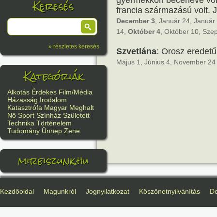
gyermekkori beceneve volt
Keresés
francia származású volt. J
December 3
, Január 24, Január 
14,
Október 4
, Október 10, Sze
» részletes keresés
Szvetlána
: Orosz eredetű 
Május 1, Június 4, November 24
Kategóriák
Alkotás
Érdekes
Film/Média
Házasság
Irodalom
Katasztrófa
Magyar
Meghalt
Nő
Sport
Színház
Született
Technika
Történelem
Tudomány
Ünnep
Zene
mireiszunk.hu
Kezdőoldal
Magunkról
Jognyilatkozat
Köszönetnyilvánítás
D