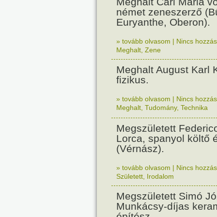
Meghalt Carl Maria 
német zeneszerző (B
Euryanthe, Oberon).
» tovább olvasom
|
Nincs hozzász
Meghalt
,
Zene
Meghalt August Karl 
fizikus.
» tovább olvasom
|
Nincs hozzász
Meghalt
,
Tudomány
,
Technika
Megszületett Federic
Lorca, spanyol költő 
(Vérnász).
» tovább olvasom
|
Nincs hozzász
Született
,
Irodalom
Megszületett Simó Jó
Munkácsy-díjas kera
építész.