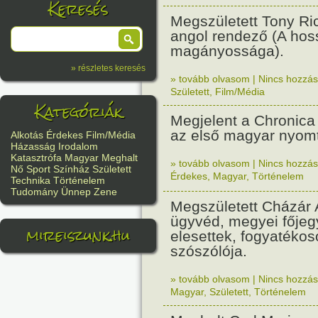
Keresés
Megszületett Tony Ri
angol rendező (A hos
magányossága).
» részletes keresés
» tovább olvasom
|
Nincs hozzász
Született
,
Film/Média
Kategóriák
Megjelent a Chronic
az első magyar nyomt
Alkotás
Érdekes
Film/Média
Házasság
Irodalom
Katasztrófa
Magyar
Meghalt
» tovább olvasom
|
Nincs hozzász
Nő
Sport
Színház
Született
Érdekes
,
Magyar
,
Történelem
Technika
Történelem
Tudomány
Ünnep
Zene
Megszületett Cházár
ügyvéd, megyei főjeg
mireiszunk.hu
elesettek, fogyatékos
szószólója.
» tovább olvasom
|
Nincs hozzász
Magyar
,
Született
,
Történelem