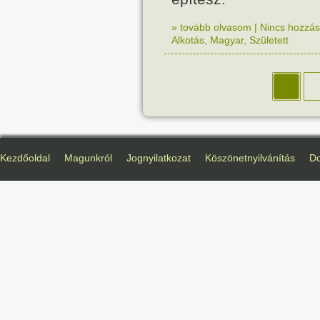
» tovább olvasom
|
Nincs hozzász
Alkotás
,
Magyar
,
Született
Kezdőoldal
Magunkról
Jognyilatkozat
Köszönetnyilvánítás
D