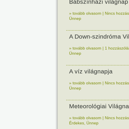
Bábszínházi világnap
» tovább olvasom
|
Nincs hozzász
Ünnep
A Down-szindróma Vi
» tovább olvasom
|
1 hozzászólás
Ünnep
A víz világnapja
» tovább olvasom
|
Nincs hozzász
Ünnep
Meteorológiai Világn
» tovább olvasom
|
Nincs hozzász
Érdekes
,
Ünnep