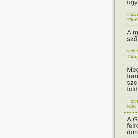
ügy
» tov
Tört
A m
sző
» tov
Tört
Meg
fra
sze
föl
» tov
Szüle
A G
fel
dun