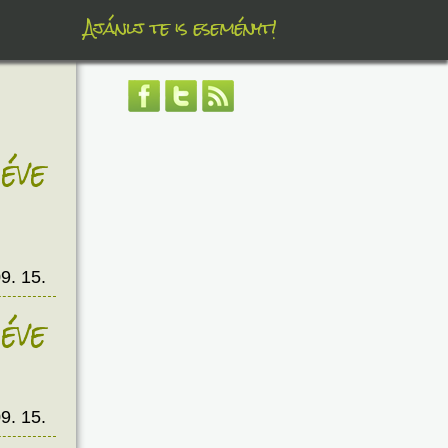
Ajánlj te is eseményt!
éve
9. 15.
éve
9. 15.