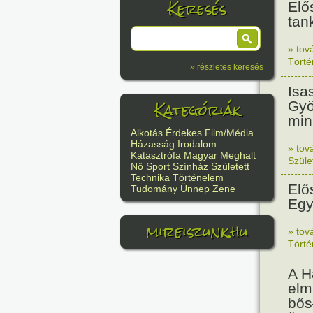
Keresés
Elő
tan
» tov
Tört
» részletes keresés
Isa
Kategóriák
Gyö
min
Alkotás
Érdekes
Film/Média
Házasság
Irodalom
» tov
Katasztrófa
Magyar
Meghalt
Szüle
Nő
Sport
Színház
Született
Technika
Történelem
Elő
Tudomány
Ünnep
Zene
Egy
mireiszunk.hu
» tov
Tört
A H
elm
bős