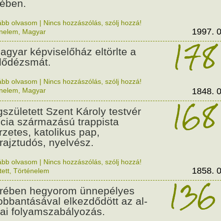
ében.
ább olvasom
|
Nincs hozzászólás, szólj hozzá!
1997. 0
énelem
,
Magyar
178
agyar képviselőház eltörlte a
lődézsmát.
ább olvasom
|
Nincs hozzászólás, szólj hozzá!
énelem
,
Magyar
1848. 0
168
született Szent Károly testvér
ncia származású trappista
rzetes, katolikus pap,
drajztudós, nyelvész.
ább olvasom
|
Nincs hozzászólás, szólj hozzá!
1858. 0
tett
,
Történelem
136
rében hegyorom ünnepélyes
robbantásával elkezdődött az al-
ai folyamszabályozás.