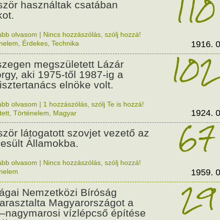
110
ször használtak csatában
kot.
ább olvasom
|
Nincs hozzászólás, szólj hozzá!
énelem
,
Érdekes
,
Technika
1916. 0
102
szegen megszületett Lázár
rgy, aki 1975-től 1987-ig a
isztertanács elnöke volt.
ább olvasom
|
1 hozzászólás, szólj Te is hozzá!
1924. 0
tett
,
Történelem
,
Magyar
67
ször látogatott szovjet vezető az
esült Államokba.
ább olvasom
|
Nincs hozzászólás, szólj hozzá!
énelem
1959. 0
29
ágai Nemzetközi Bíróság
arasztalta Magyarországot a
–nagymarosi vízlépcső építése