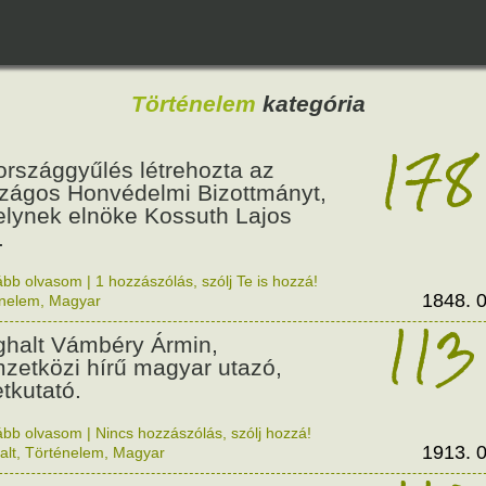
Történelem
kategória
178
országgyűlés létrehozta az
zágos Honvédelmi Bizottmányt,
lynek elnöke Kossuth Lajos
.
ább olvasom
|
1 hozzászólás, szólj Te is hozzá!
1848. 0
énelem
,
Magyar
113
halt Vámbéry Ármin,
zetközi hírű magyar utazó,
etkutató.
ább olvasom
|
Nincs hozzászólás, szólj hozzá!
1913. 0
alt
,
Történelem
,
Magyar