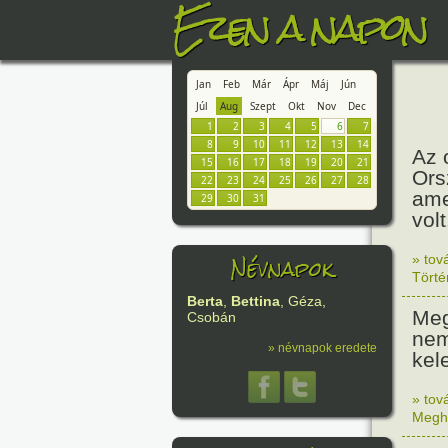
Ezen a napon
Jan
Feb
Már
Ápr
Máj
Jún
Júl
Aug
Szept
Okt
Nov
Dec
1
2
3
4
5
6
7
8
9
10
11
12
13
14
Az 
15
16
17
18
19
20
21
Ors
22
23
24
25
26
27
28
ame
29
30
31
volt
Névnapok
» tov
Tört
Berta
,
Bettina
, Géza,
Meg
Csobán
nem
» névnapok eredete
kel
» tov
Megh