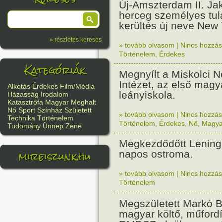
Új-Amszterdam II. Ja
herceg személyes tu
kerültés új neve New Y
» részletes keresés
» tovább olvasom
|
Nincs hozzász
Történelem
,
Érdekes
Kategóriák
Megnyílt a Miskolci 
Intézet, az első magy
Alkotás
Érdekes
Film/Média
leányiskola.
Házasság
Irodalom
Katasztrófa
Magyar
Meghalt
Nő
Sport
Színház
Született
» tovább olvasom
|
Nincs hozzász
Technika
Történelem
Történelem
,
Érdekes
,
Nő
,
Magya
Tudomány
Ünnep
Zene
Megkezdődött Lening
mireiszunk.hu
napos ostroma.
» tovább olvasom
|
Nincs hozzász
Történelem
Megszületett Markó B
magyar költő, műfordí