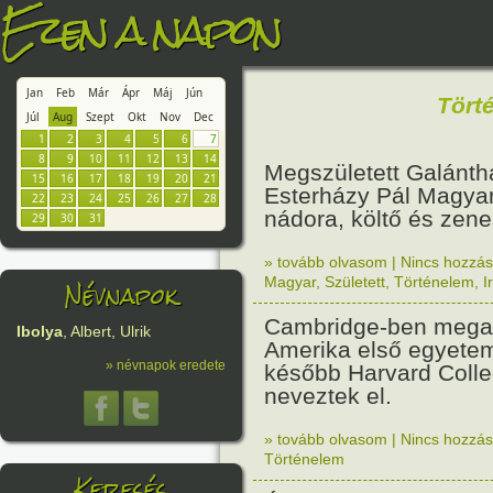
Ezen a napon
Jan
Feb
Már
Ápr
Máj
Jún
Tört
Júl
Aug
Szept
Okt
Nov
Dec
1
2
3
4
5
6
7
8
9
10
11
12
13
14
Megszületett Galántha
15
16
17
18
19
20
21
Esterházy Pál Magya
22
23
24
25
26
27
28
nádora, költő és zene
29
30
31
» tovább olvasom
|
Nincs hozzász
Névnapok
Magyar
,
Született
,
Történelem
,
I
Cambridge-ben megal
Ibolya
, Albert, Ulrik
Amerika első egyetem
» névnapok eredete
később Harvard Coll
neveztek el.
» tovább olvasom
|
Nincs hozzász
Történelem
Keresés