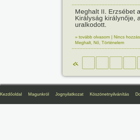
Meghalt II. Erzsébet 
Királyság királynője, 
uralkodott.
» tovább olvasom
|
Nincs hozzász
Meghalt
,
Nő
,
Történelem
«
Kezdőoldal
Magunkról
Jognyilatkozat
Köszönetnyilvánítás
D