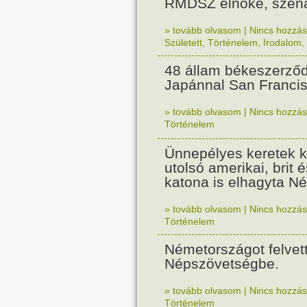
RMDSZ elnöke, szená
» tovább olvasom
|
Nincs hozzász
Született
,
Történelem
,
Irodalom
,
48 állam békeszerződ
Japánnal San Franci
» tovább olvasom
|
Nincs hozzász
Történelem
Ünnepélyes keretek k
utolsó amerikai, brit é
katona is elhagyta N
» tovább olvasom
|
Nincs hozzász
Történelem
Németországot felvet
Népszövetségbe.
» tovább olvasom
|
Nincs hozzász
Történelem