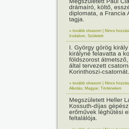
Megszületett Paul Cla
drámaíró, költő, essz
diplomata, a Francia
tagja.
» tovább olvasom
|
Nincs hozzász
Irodalom
,
Született
I. György görög királ
királyné felavatta a k
földszorost átmetsző,
által tervezett csatorn
Korinthoszi-csatornát
» tovább olvasom
|
Nincs hozzász
Alkotás
,
Magyar
,
Történelem
Megszületett Heller L
Kossuth-díjas gépés
erőművek léghűtési e
feltalálója.