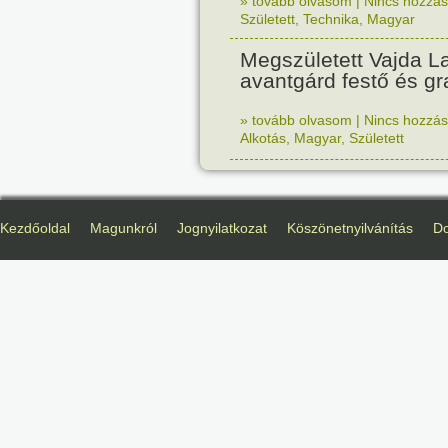
» tovább olvasom
|
Nincs hozzász
Született
,
Technika
,
Magyar
Megszületett Vajda La
avantgárd festő és gr
» tovább olvasom
|
Nincs hozzász
Alkotás
,
Magyar
,
Született
Kezdőoldal
Magunkról
Jognyilatkozat
Köszönetnyilvánítás
D