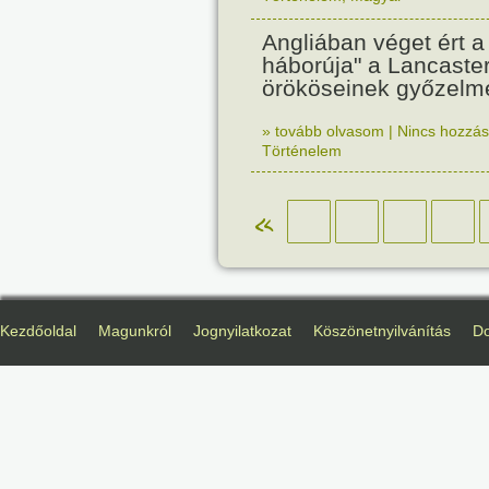
Angliában véget ért a
háborúja" a Lancaste
örököseinek győzelm
» tovább olvasom
|
Nincs hozzász
Történelem
«
Kezdőoldal
Magunkról
Jognyilatkozat
Köszönetnyilvánítás
D