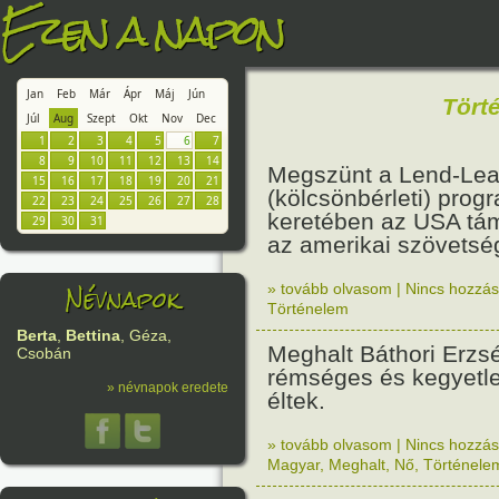
Ezen a napon
Jan
Feb
Már
Ápr
Máj
Jún
Tört
Júl
Aug
Szept
Okt
Nov
Dec
1
2
3
4
5
6
7
8
9
10
11
12
13
14
Megszünt a Lend-Le
15
16
17
18
19
20
21
(kölcsönbérleti) pro
22
23
24
25
26
27
28
keretében az USA tám
29
30
31
az amerikai szövets
Névnapok
» tovább olvasom
|
Nincs hozzász
Történelem
Berta
,
Bettina
, Géza,
Meghalt Báthori Erzsé
Csobán
rémséges és kegyetl
» névnapok eredete
éltek.
» tovább olvasom
|
Nincs hozzász
Magyar
,
Meghalt
,
Nő
,
Történele