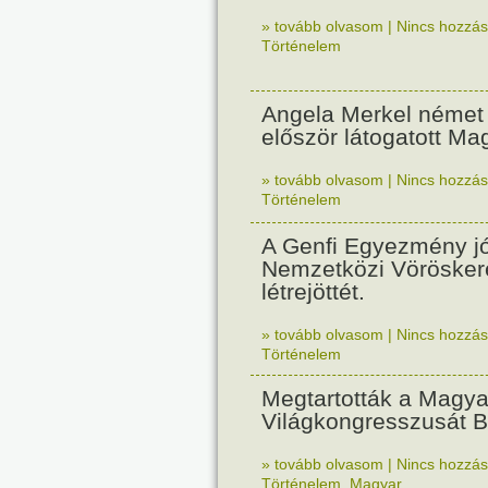
» tovább olvasom
|
Nincs hozzász
Történelem
Angela Merkel német 
először látogatott Ma
» tovább olvasom
|
Nincs hozzász
Történelem
A Genfi Egyezmény j
Nemzetközi Vörösker
létrejöttét.
» tovább olvasom
|
Nincs hozzász
Történelem
Megtartották a Magyar
Világkongresszusát 
» tovább olvasom
|
Nincs hozzász
Történelem
,
Magyar