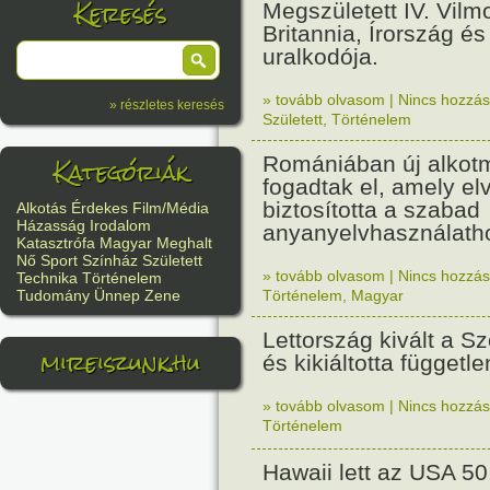
Keresés
Megszületett IV. Vilm
Britannia, Írország é
uralkodója.
» tovább olvasom
|
Nincs hozzász
» részletes keresés
Született
,
Történelem
Kategóriák
Romániában új alkot
fogadtak el, amely el
biztosította a szabad
Alkotás
Érdekes
Film/Média
Házasság
Irodalom
anyanyelvhasználatho
Katasztrófa
Magyar
Meghalt
Nő
Sport
Színház
Született
» tovább olvasom
|
Nincs hozzász
Technika
Történelem
Történelem
,
Magyar
Tudomány
Ünnep
Zene
Lettország kivált a Sz
mireiszunk.hu
és kikiáltotta függetl
» tovább olvasom
|
Nincs hozzász
Történelem
Hawaii lett az USA 50