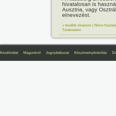
hivatalosan is haszná
Ausztria, vagy Osztr
elnevezést.
» tovább olvasom
|
Nincs hozzász
Történelem
Kezdőoldal
Magunkról
Jognyilatkozat
Köszönetnyilvánítás
D