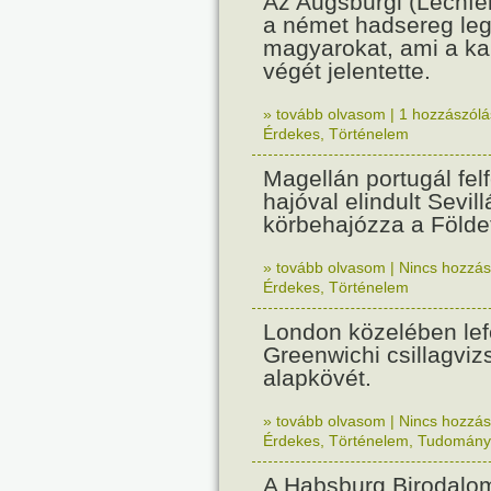
Az Augsburgi (Lechfe
a német hadsereg leg
magyarokat, ami a k
végét jelentette.
» tovább olvasom
|
1 hozzászólás
Érdekes
,
Történelem
Magellán portugál fel
hajóval elindult Sevil
körbehajózza a Földe
» tovább olvasom
|
Nincs hozzász
Érdekes
,
Történelem
London közelében lef
Greenwichi csillagviz
alapkövét.
» tovább olvasom
|
Nincs hozzász
Érdekes
,
Történelem
,
Tudomány
A Habsburg Birodalo