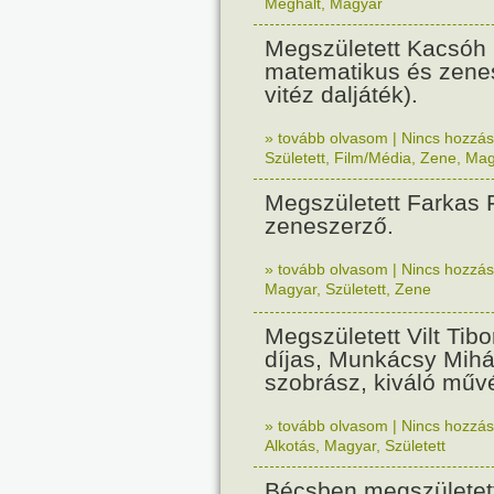
Meghalt
,
Magyar
Megszületett Kacsóh
matematikus és zene
vitéz daljáték).
» tovább olvasom
|
Nincs hozzász
Született
,
Film/Média
,
Zene
,
Mag
Megszületett Farkas 
zeneszerző.
» tovább olvasom
|
Nincs hozzász
Magyar
,
Született
,
Zene
Megszületett Vilt Tibo
díjas, Munkácsy Mihá
szobrász, kiváló műv
» tovább olvasom
|
Nincs hozzász
Alkotás
,
Magyar
,
Született
Bécsben megszületet