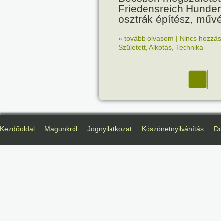
Friedensreich Hunde
osztrák építész, műv
» tovább olvasom
|
Nincs hozzász
Született
,
Alkotás
,
Technika
Kezdőoldal
Magunkról
Jognyilatkozat
Köszönetnyilvánítás
D