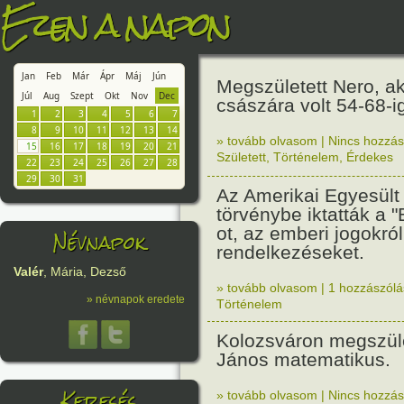
Ezen a napon
Jan
Feb
Már
Ápr
Máj
Jún
Megszületett Nero, a
Júl
Aug
Szept
Okt
Nov
Dec
császára volt 54-68-i
1
2
3
4
5
6
7
8
9
10
11
12
13
14
» tovább olvasom
|
Nincs hozzász
15
16
17
18
19
20
21
Született
,
Történelem
,
Érdekes
22
23
24
25
26
27
28
29
30
31
Az Amerikai Egyesült
törvénybe iktatták a "B
ot, az emberi jogokról
Névnapok
rendelkezéseket.
Valér
, Mária, Dezső
» tovább olvasom
|
1 hozzászólás
» névnapok eredete
Történelem
Kolozsváron megszüle
János matematikus.
Keresés
» tovább olvasom
|
Nincs hozzász