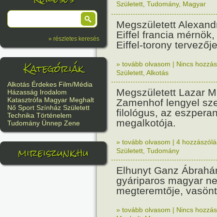
Született
,
Tudomány
,
Magyar
Megszületett Alexand
Eiffel francia mérnök,
» részletes keresés
Eiffel-torony tervezője
Kategóriák
» tovább olvasom
|
Nincs hozzász
Született
,
Alkotás
Alkotás
Érdekes
Film/Média
Megszületett Lazar M
Házasság
Irodalom
Katasztrófa
Magyar
Meghalt
Zamenhof lengyel sz
Nő
Sport
Színház
Született
filológus, az eszpera
Technika
Történelem
megalkotója.
Tudomány
Ünnep
Zene
» tovább olvasom
|
4 hozzászólás
mireiszunk.hu
Született
,
Tudomány
Elhunyt Ganz Ábrahám
gyáriparos magyar ne
megteremtője, vasönt
» tovább olvasom
|
Nincs hozzász