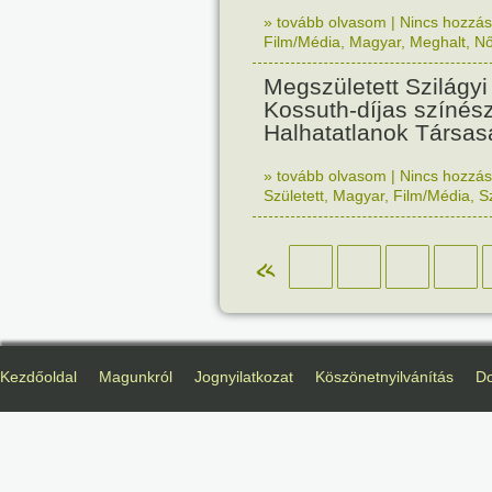
» tovább olvasom
|
Nincs hozzász
Film/Média
,
Magyar
,
Meghalt
,
N
Megszületett Szilágyi 
Kossuth-díjas színész
Halhatatlanok Társas
» tovább olvasom
|
Nincs hozzász
Született
,
Magyar
,
Film/Média
,
S
«
Kezdőoldal
Magunkról
Jognyilatkozat
Köszönetnyilvánítás
D