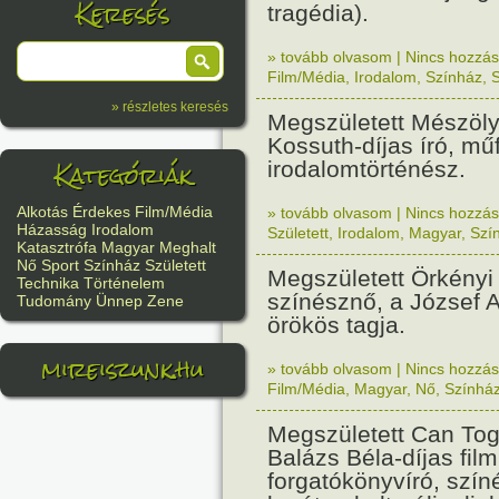
Keresés
tragédia).
» tovább olvasom
|
Nincs hozzász
Film/Média
,
Irodalom
,
Színház
,
S
» részletes keresés
Megszületett Mészöl
Kossuth-díjas író, műf
Kategóriák
irodalomtörténész.
Alkotás
Érdekes
Film/Média
» tovább olvasom
|
Nincs hozzász
Házasság
Irodalom
Született
,
Irodalom
,
Magyar
,
Szí
Katasztrófa
Magyar
Meghalt
Nő
Sport
Színház
Született
Megszületett Örkényi
Technika
Történelem
színésznő, a József A
Tudomány
Ünnep
Zene
örökös tagja.
mireiszunk.hu
» tovább olvasom
|
Nincs hozzász
Film/Média
,
Magyar
,
Nő
,
Színhá
Megszületett Can To
Balázs Béla-díjas fil
forgatókönyvíró, színé