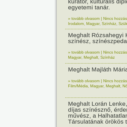
kurátor, kulturális dip
egyetemi tanár.
» tovább olvasom
|
Nincs hozzász
Irodalom
,
Magyar
,
Színház
,
Szül
Meghalt Rózsahegyi
színész, színészped
» tovább olvasom
|
Nincs hozzász
Magyar
,
Meghalt
,
Színház
Meghalt Majláth Mári
» tovább olvasom
|
Nincs hozzász
Film/Média
,
Magyar
,
Meghalt
,
N
Meghalt Lorán Lenke,
díjas színésznő, érd
művész, a Halhatatla
Társulatának örökös t