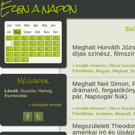
Ezen a napon
Jan
Feb
Már
Ápr
Máj
Jún
Sz
Júl
Aug
Szept
Okt
Nov
Dec
1
2
3
4
5
6
7
8
9
10
11
12
13
14
Meghalt Horváth Józs
15
16
17
18
19
20
21
díjas színész, filmsz
22
23
24
25
26
27
28
29
30
31
» tovább olvasom
|
Nincs hozzász
Film/Média
,
Magyar
,
Meghalt
,
Sz
Névnapok
Meghalt Neil Simon, P
drámaíró, forgatóköny
László
, Gusztáv, Hartvig,
pár, Napsugár fiúk).
Eszmeralda
» névnapok eredete
» tovább olvasom
|
Nincs hozzász
Film/Média
,
Irodalom
,
Meghalt
,
Megszületett Theodor
amerikai író és újság