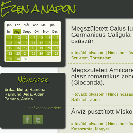
Ezen a napon
Jan
Feb
Már
Ápr
Máj
Jún
Megszületett Caius Iu
Júl
Aug
Szept
Okt
Nov
Dec
Germanicus Caligula 
1
2
3
4
5
6
7
császár.
8
9
10
11
12
13
14
15
16
17
18
19
20
21
» tovább olvasom
|
Nincs hozzász
22
23
24
25
26
27
28
Született
,
Történelem
29
30
31
Megszületett Amilcare
olasz romantikus zen
Névnapok
(Gioconda).
Erika
,
Bella
, Ramóna,
» tovább olvasom
|
Nincs hozzász
Rajmund, Aida, Aldán,
Pamína, Amina
Született
,
Zene
» névnapok eredete
Árvíz pusztított Misko
» tovább olvasom
|
Nincs hozzász
Katasztrófa
,
Magyar