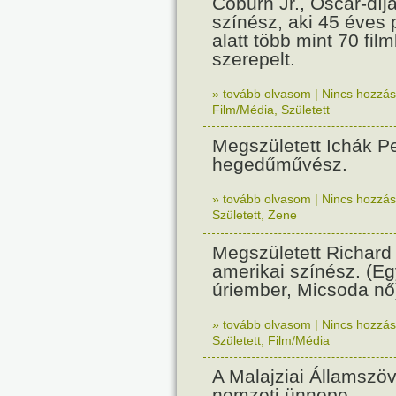
Coburn Jr., Oscar-díj
színész, aki 45 éves 
alatt több mint 70 fil
szerepelt.
» tovább olvasom
|
Nincs hozzász
Film/Média
,
Született
Megszületett Ichák Pe
hegedűművész.
» tovább olvasom
|
Nincs hozzász
Született
,
Zene
Megszületett Richard
amerikai színész. (Eg
úriember, Micsoda nő
» tovább olvasom
|
Nincs hozzász
Született
,
Film/Média
A Malajziai Államszö
nemzeti ünnepe