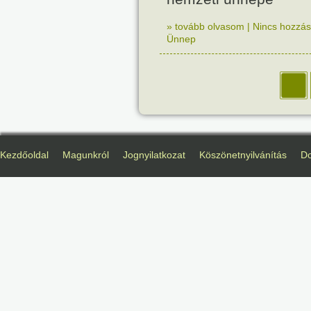
» tovább olvasom
|
Nincs hozzász
Ünnep
Kezdőoldal
Magunkról
Jognyilatkozat
Köszönetnyilvánítás
D