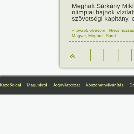
Meghalt Sárkány Mikl
olimpiai bajnok vízil
szövetségi kapitány, 
» tovább olvasom
|
Nincs hozzász
Magyar
,
Meghalt
,
Sport
«
Kezdőoldal
Magunkról
Jognyilatkozat
Köszönetnyilvánítás
D