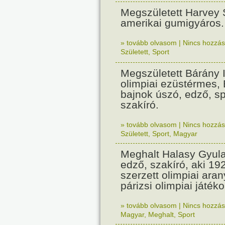
Megszületett Harvey 
amerikai gumigyáros.
» tovább olvasom
|
Nincs hozzász
Született
,
Sport
Megszületett Bárány 
olimpiai ezüstérmes,
bajnok úszó, edző, sp
szakíró.
» tovább olvasom
|
Nincs hozzász
Született
,
Sport
,
Magyar
Meghalt Halasy Gyula
edző, szakíró, aki 19
szerzett olimpiai ara
párizsi olimpiai játék
» tovább olvasom
|
Nincs hozzász
Magyar
,
Meghalt
,
Sport