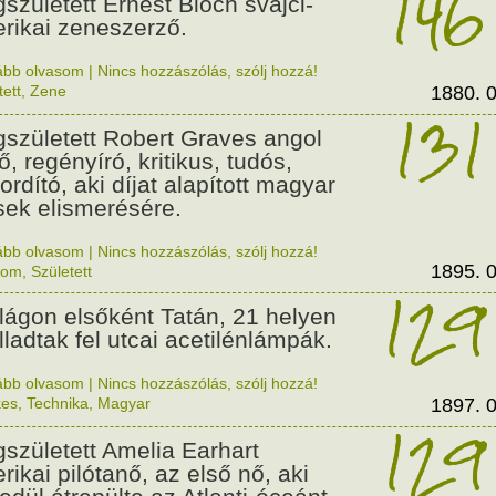
146
született Ernest Bloch svájci-
rikai zeneszerző.
ább olvasom
|
Nincs hozzászólás, szólj hozzá!
tett
,
Zene
1880. 0
131
született Robert Graves angol
ő, regényíró, kritikus, tudós,
ordító, aki díjat alapított magyar
sek elismerésére.
ább olvasom
|
Nincs hozzászólás, szólj hozzá!
1895. 0
lom
,
Született
129
ilágon elsőként Tatán, 21 helyen
lladtak fel utcai acetilénlámpák.
ább olvasom
|
Nincs hozzászólás, szólj hozzá!
kes
,
Technika
,
Magyar
1897. 0
129
született Amelia Earhart
rikai pilótanő, az első nő, aki