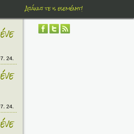
Ajánlj te is eseményt!
éve
7. 24.
éve
7. 24.
éve