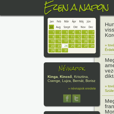
Ezen a napon
Jan
Feb
Már
Ápr
Máj
Jún
Hun
Júl
Aug
Szept
Okt
Nov
Dec
vis
1
2
3
4
5
6
7
Koro
8
9
10
11
12
13
14
15
16
17
18
19
20
21
» tov
22
23
24
25
26
27
28
Érde
29
30
31
Meg
ame
Névnapok
vez
dikt
Kinga
,
Kincső
, Krisztina,
Csenge, Lujza, Bernát, Borisz
» tov
» névnapok eredete
Szüle
Meg
fra
Mon