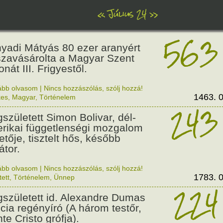
«
Július 24
»
563
yadi Mátyás 80 ezer aranyért
szavásárolta a Magyar Szent
nát III. Frigyestől.
ább olvasom
|
Nincs hozzászólás, szólj hozzá!
1463. 0
kes
,
Magyar
,
Történelem
243
született Simon Bolivar, dél-
rikai függetlenségi mozgalom
etője, tisztelt hős, később
átor.
ább olvasom
|
Nincs hozzászólás, szólj hozzá!
1783. 0
tett
,
Történelem
,
Ünnep
224
született id. Alexandre Dumas
ncia regényíró (A három testőr,
te Cristo grófja).