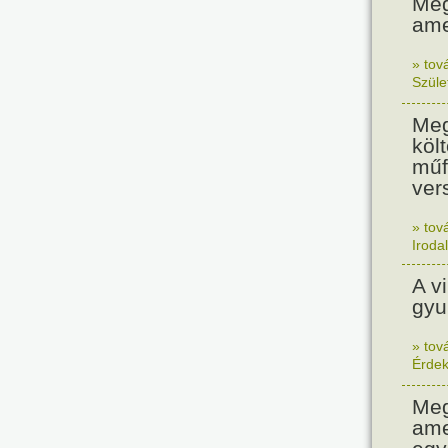
Meg
ame
» tov
Szüle
Meg
költ
műf
ver
» tov
Iroda
A v
gyu
» tov
Érde
Meg
ame