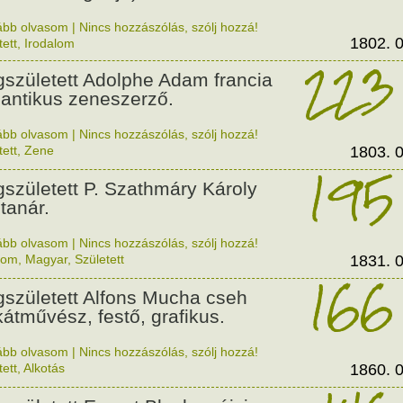
ább olvasom
|
Nincs hozzászólás, szólj hozzá!
1802. 0
tett
,
Irodalom
223
született Adolphe Adam francia
antikus zeneszerző.
ább olvasom
|
Nincs hozzászólás, szólj hozzá!
tett
,
Zene
1803. 0
195
született P. Szathmáry Károly
 tanár.
ább olvasom
|
Nincs hozzászólás, szólj hozzá!
lom
,
Magyar
,
Született
1831. 0
166
született Alfons Mucha cseh
kátművész, festő, grafikus.
ább olvasom
|
Nincs hozzászólás, szólj hozzá!
tett
,
Alkotás
1860. 0