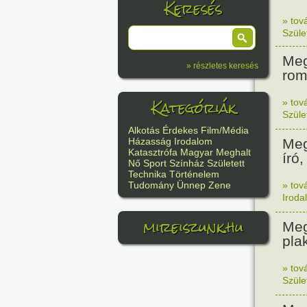
Keresés
» tov
Szüle
Meg
» részletes keresés
rom
Kategóriák
» tov
Szüle
Alkotás
Érdekes
Film/Média
Meg
Házasság
Irodalom
Katasztrófa
Magyar
Meghalt
író,
Nő
Sport
Színház
Született
Technika
Történelem
» tov
Tudomány
Ünnep
Zene
Iroda
mireiszunk.hu
Meg
pla
» tov
Szüle