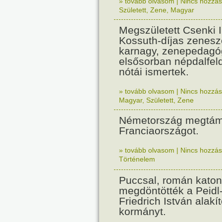
» tovább olvasom
|
Nincs hozzász
Született
,
Zene
,
Magyar
Megszületett Csenki 
Kossuth-díjas zenesz
karnagy, zenepedagó
elsősorban népdalfel
nótái ismertek.
» tovább olvasom
|
Nincs hozzász
Magyar
,
Született
,
Zene
Németország megtám
Franciaországot.
» tovább olvasom
|
Nincs hozzász
Történelem
Puccsal, román katon
megdöntötték a Peidl
Friedrich István alakít
kormányt.