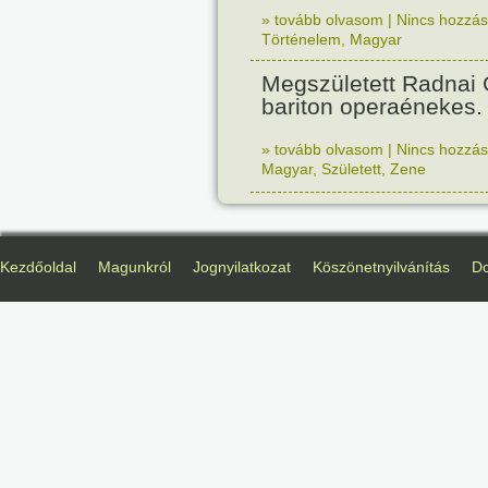
» tovább olvasom
|
Nincs hozzász
Történelem
,
Magyar
Megszületett Radnai
bariton operaénekes.
» tovább olvasom
|
Nincs hozzász
Magyar
,
Született
,
Zene
Kezdőoldal
Magunkról
Jognyilatkozat
Köszönetnyilvánítás
D