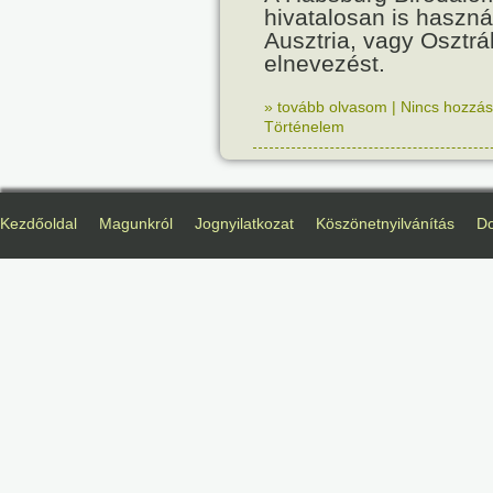
hivatalosan is haszná
Ausztria, vagy Osztr
elnevezést.
» tovább olvasom
|
Nincs hozzász
Történelem
Kezdőoldal
Magunkról
Jognyilatkozat
Köszönetnyilvánítás
D