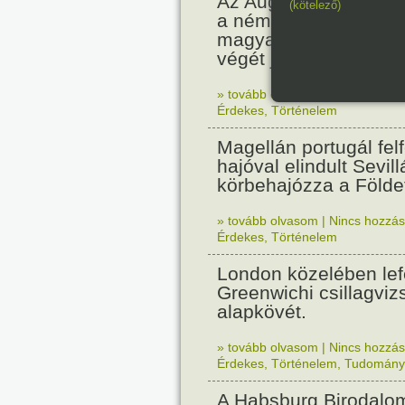
Az Augsburgi (Lechfe
(kötelező)
a német hadsereg leg
magyarokat, ami a k
végét jelentette.
» tovább olvasom
|
1 hozzászólás
Érdekes
,
Történelem
Magellán portugál fel
hajóval elindult Sevil
körbehajózza a Földe
» tovább olvasom
|
Nincs hozzász
Érdekes
,
Történelem
London közelében lef
Greenwichi csillagviz
alapkövét.
» tovább olvasom
|
Nincs hozzász
Érdekes
,
Történelem
,
Tudomány
A Habsburg Birodalo