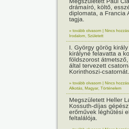
Megszületett Paul Cla
drámaíró, költő, essz
diplomata, a Francia
tagja.
» tovább olvasom
|
Nincs hozzász
Irodalom
,
Született
I. György görög királ
királyné felavatta a k
földszorost átmetsző,
által tervezett csatorn
Korinthoszi-csatornát
» tovább olvasom
|
Nincs hozzász
Alkotás
,
Magyar
,
Történelem
Megszületett Heller L
Kossuth-díjas gépés
erőművek léghűtési e
feltalálója.