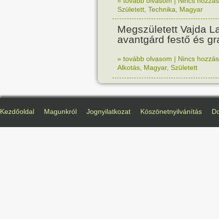
» tovább olvasom
|
Nincs hozzász
Született
,
Technika
,
Magyar
Megszületett Vajda La
avantgárd festő és gr
» tovább olvasom
|
Nincs hozzász
Alkotás
,
Magyar
,
Született
Kezdőoldal
Magunkról
Jognyilatkozat
Köszönetnyilvánítás
D