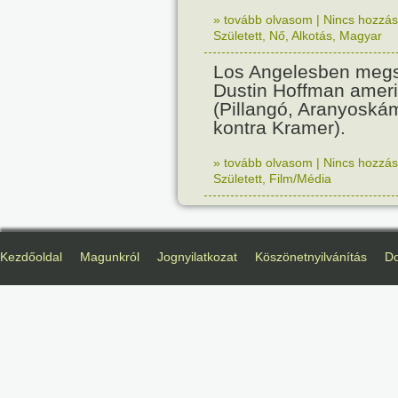
» tovább olvasom
|
Nincs hozzász
Született
,
Nő
,
Alkotás
,
Magyar
Los Angelesben megs
Dustin Hoffman ameri
(Pillangó, Aranyoská
kontra Kramer).
» tovább olvasom
|
Nincs hozzász
Született
,
Film/Média
Kezdőoldal
Magunkról
Jognyilatkozat
Köszönetnyilvánítás
D