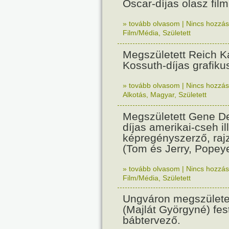
Oscar-díjas olasz fil
» tovább olvasom
|
Nincs hozzász
Film/Média
,
Született
Megszületett Reich Ká
Kossuth-díjas grafik
» tovább olvasom
|
Nincs hozzász
Alkotás
,
Magyar
,
Született
Megszületett Gene De
díjas amerikai-cseh ill
képregényszerző, raj
(Tom és Jerry, Popeye
» tovább olvasom
|
Nincs hozzász
Film/Média
,
Született
Ungváron megszületet
(Majlát Györgyné) fest
bábtervező.