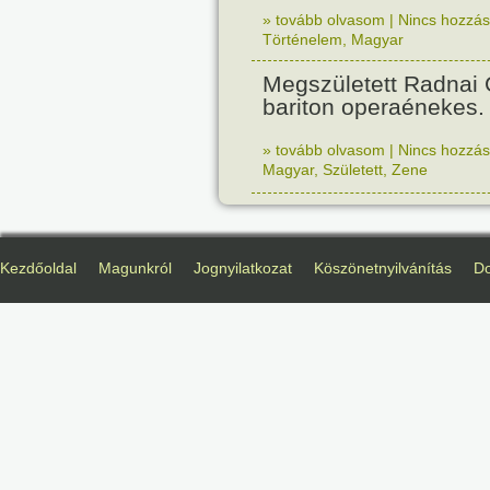
» tovább olvasom
|
Nincs hozzász
Történelem
,
Magyar
Megszületett Radnai
bariton operaénekes.
» tovább olvasom
|
Nincs hozzász
Magyar
,
Született
,
Zene
Kezdőoldal
Magunkról
Jognyilatkozat
Köszönetnyilvánítás
D