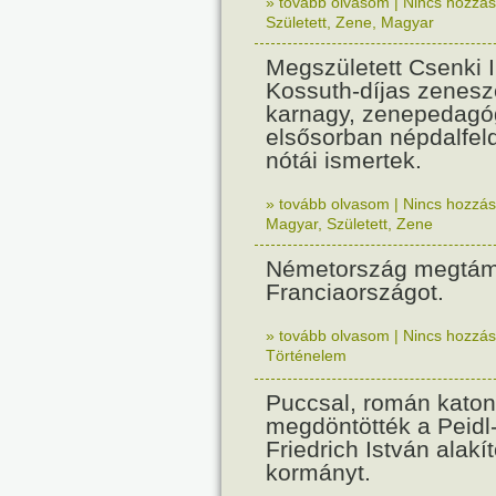
» tovább olvasom
|
Nincs hozzász
Született
,
Zene
,
Magyar
Megszületett Csenki 
Kossuth-díjas zenesz
karnagy, zenepedagó
elsősorban népdalfel
nótái ismertek.
» tovább olvasom
|
Nincs hozzász
Magyar
,
Született
,
Zene
Németország megtám
Franciaországot.
» tovább olvasom
|
Nincs hozzász
Történelem
Puccsal, román katon
megdöntötték a Peidl
Friedrich István alakít
kormányt.