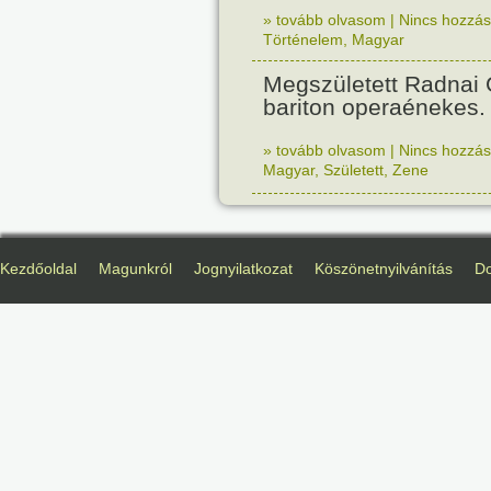
» tovább olvasom
|
Nincs hozzász
Történelem
,
Magyar
Megszületett Radnai
bariton operaénekes.
» tovább olvasom
|
Nincs hozzász
Magyar
,
Született
,
Zene
Kezdőoldal
Magunkról
Jognyilatkozat
Köszönetnyilvánítás
D