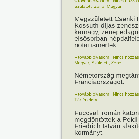
» tovább olvasom
|
Nincs hozzász
Született
,
Zene
,
Magyar
Megszületett Csenki 
Kossuth-díjas zenesz
karnagy, zenepedagó
elsősorban népdalfel
nótái ismertek.
» tovább olvasom
|
Nincs hozzász
Magyar
,
Született
,
Zene
Németország megtám
Franciaországot.
» tovább olvasom
|
Nincs hozzász
Történelem
Puccsal, román katon
megdöntötték a Peidl
Friedrich István alakít
kormányt.