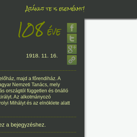
Ajánlj te is eseményt!
108
éve
éve
8. 06.
1918. 11. 16.
éve
lőház, majd a főrendiház. A
Magyar Nemzeti Tanács, mely
8. 06.
s országtól független és önálló
királyt. Az alkotmányozó
éve
yi Mihályt és az elnöklete alatt
ez a bejegyzéshez.
8. 06.