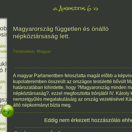
«
Augusztus 6
»
81
obták az első atombombát
Magyarország független és önálló
osimára.
népköztársaság lett.
ább olvasom
|
Nincs hozzászólás, szólj hozzá!
énelem
Történelem
,
Magyar
1945. 0
48
ukleáris fegyverek betiltásáért
yó harc világnapja
A magyar Parlamentben feloszlatta magát előbb a képvise
kupolateremben összeült az országos testületté bővült 
ább olvasom
|
Nincs hozzászólás, szólj hozzá!
p
1978. 0
határozatában kihirdette, hogy ?Magyarország minden má
145
népköztársaság?, ezzel megfosztotta trónjától IV. Károly 
született Sir Alexander
nemzetgyűlés megalakulásáig az ország vezetésével Károl
ming, Nobel-díjas angol orvos, a
álló népkormányt bízta meg.
cillin felfedezője.
Eddig nem érkezett hozzászólás ehh
ább olvasom
|
1 hozzászólás, szólj Te is hozzá!
1881. 0
tett
,
Alkotás