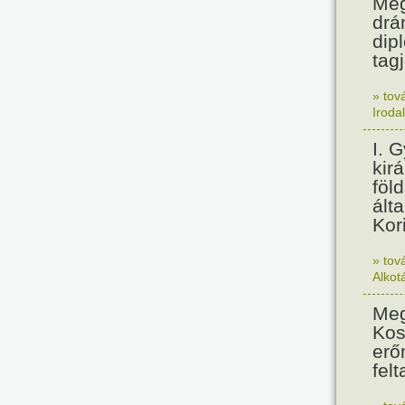
Meg
drá
dip
tagj
» tov
Iroda
I. 
kir
föl
álta
Kor
» tov
Alkot
Meg
Kos
erő
felt