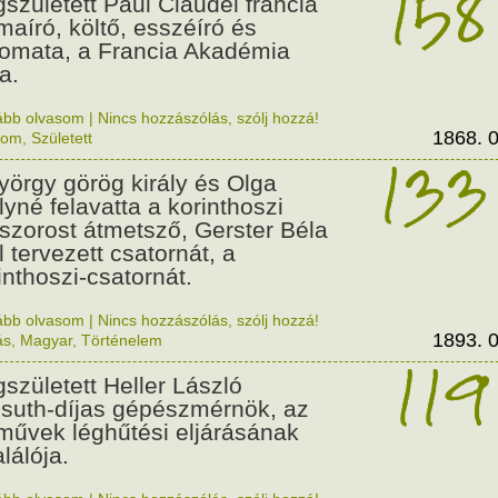
158
született Paul Claudel francia
maíró, költő, esszéíró és
lomata, a Francia Akadémia
a.
ább olvasom
|
Nincs hozzászólás, szólj hozzá!
1868. 0
lom
,
Született
133
György görög király és Olga
ályné felavatta a korinthoszi
dszorost átmetsző, Gerster Béla
l tervezett csatornát, a
inthoszi-csatornát.
ább olvasom
|
Nincs hozzászólás, szólj hozzá!
1893. 0
ás
,
Magyar
,
Történelem
119
született Heller László
suth-díjas gépészmérnök, az
művek léghűtési eljárásának
alálója.