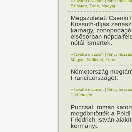
» tovább olvasom
|
Nincs hozzász
Született
,
Zene
,
Magyar
Megszületett Csenki 
Kossuth-díjas zenesz
karnagy, zenepedagó
elsősorban népdalfel
nótái ismertek.
» tovább olvasom
|
Nincs hozzász
Magyar
,
Született
,
Zene
Németország megtám
Franciaországot.
» tovább olvasom
|
Nincs hozzász
Történelem
Puccsal, román katon
megdöntötték a Peidl
Friedrich István alakít
kormányt.