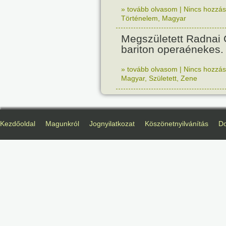
» tovább olvasom
|
Nincs hozzász
Történelem
,
Magyar
Megszületett Radnai
bariton operaénekes.
» tovább olvasom
|
Nincs hozzász
Magyar
,
Született
,
Zene
Kezdőoldal
Magunkról
Jognyilatkozat
Köszönetnyilvánítás
D