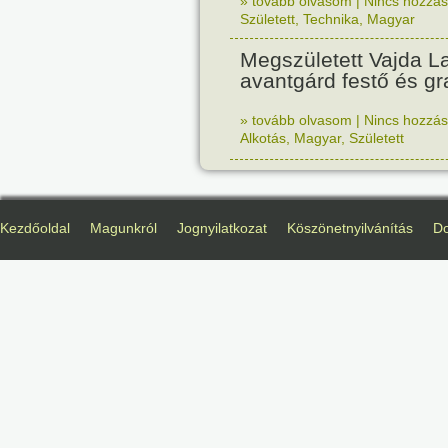
» tovább olvasom
|
Nincs hozzász
Született
,
Technika
,
Magyar
Megszületett Vajda La
avantgárd festő és gr
» tovább olvasom
|
Nincs hozzász
Alkotás
,
Magyar
,
Született
Kezdőoldal
Magunkról
Jognyilatkozat
Köszönetnyilvánítás
D