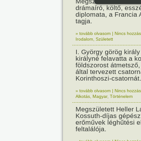
Megszületett Paul Cla
drámaíró, költő, essz
diplomata, a Francia
tagja.
» tovább olvasom
|
Nincs hozzász
Irodalom
,
Született
I. György görög királ
királyné felavatta a k
földszorost átmetsző,
által tervezett csatorn
Korinthoszi-csatornát
» tovább olvasom
|
Nincs hozzász
Alkotás
,
Magyar
,
Történelem
Megszületett Heller L
Kossuth-díjas gépés
erőművek léghűtési e
feltalálója.