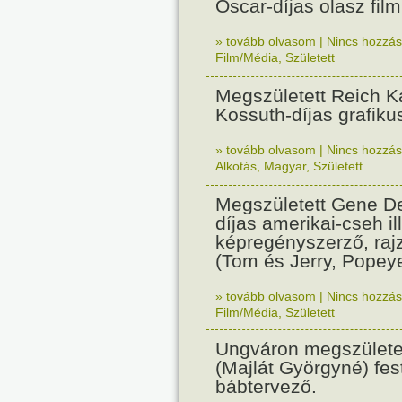
Oscar-díjas olasz fil
» tovább olvasom
|
Nincs hozzász
Film/Média
,
Született
Megszületett Reich Ká
Kossuth-díjas grafik
» tovább olvasom
|
Nincs hozzász
Alkotás
,
Magyar
,
Született
Megszületett Gene De
díjas amerikai-cseh ill
képregényszerző, raj
(Tom és Jerry, Popeye
» tovább olvasom
|
Nincs hozzász
Film/Média
,
Született
Ungváron megszületet
(Majlát Györgyné) fest
bábtervező.