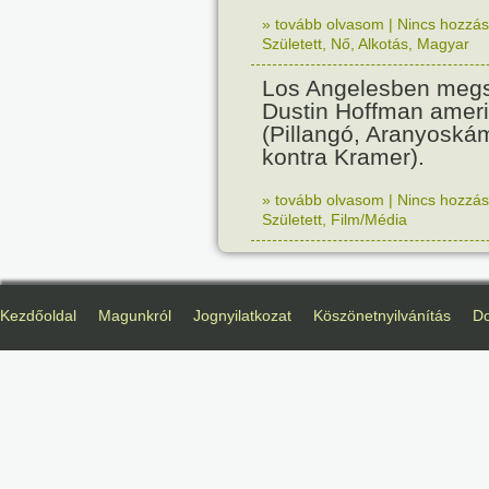
» tovább olvasom
|
Nincs hozzász
Született
,
Nő
,
Alkotás
,
Magyar
Los Angelesben megs
Dustin Hoffman ameri
(Pillangó, Aranyoská
kontra Kramer).
» tovább olvasom
|
Nincs hozzász
Született
,
Film/Média
Kezdőoldal
Magunkról
Jognyilatkozat
Köszönetnyilvánítás
D