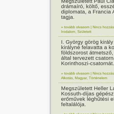
Megszületett Paul Cla
drámaíró, költő, essz
diplomata, a Francia
tagja.
» tovább olvasom
|
Nincs hozzász
Irodalom
,
Született
I. György görög királ
királyné felavatta a k
földszorost átmetsző,
által tervezett csatorn
Korinthoszi-csatornát
» tovább olvasom
|
Nincs hozzász
Alkotás
,
Magyar
,
Történelem
Megszületett Heller L
Kossuth-díjas gépés
erőművek léghűtési e
feltalálója.