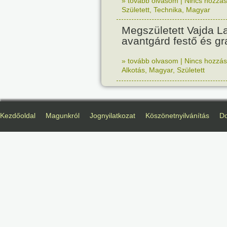
» tovább olvasom
|
Nincs hozzász
Született
,
Technika
,
Magyar
Megszületett Vajda La
avantgárd festő és gr
» tovább olvasom
|
Nincs hozzász
Alkotás
,
Magyar
,
Született
Kezdőoldal
Magunkról
Jognyilatkozat
Köszönetnyilvánítás
D