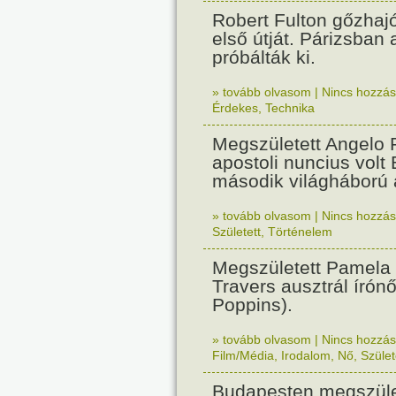
Robert Fulton gőzhaj
első útját. Párizsban
próbálták ki.
» tovább olvasom
|
Nincs hozzász
Érdekes
,
Technika
Megszületett Angelo R
apostoli nuncius volt
második világháború a
» tovább olvasom
|
Nincs hozzász
Született
,
Történelem
Megszületett Pamela
Travers ausztrál írón
Poppins).
» tovább olvasom
|
Nincs hozzász
Film/Média
,
Irodalom
,
Nő
,
Szület
Budapesten megszület