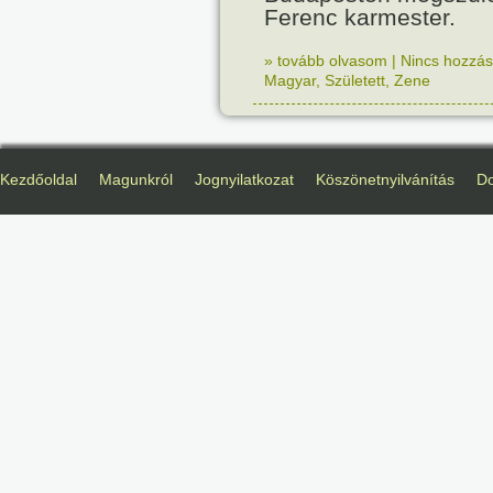
Ferenc karmester.
» tovább olvasom
|
Nincs hozzász
Magyar
,
Született
,
Zene
Kezdőoldal
Magunkról
Jognyilatkozat
Köszönetnyilvánítás
D