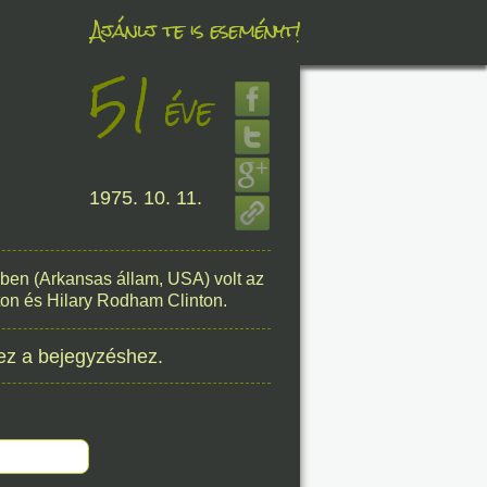
Ajánlj te is eseményt!
51
éve
éve
8. 06.
1975. 10. 11.
éve
-ben (Arkansas állam, USA) volt az
inton és Hilary Rodham Clinton.
8. 06.
ez a bejegyzéshez.
éve
8. 06.