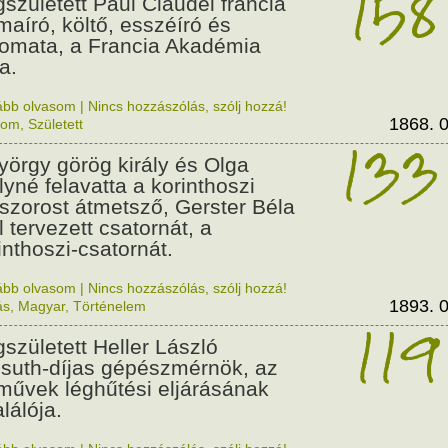
158
született Paul Claudel francia
maíró, költő, esszéíró és
lomata, a Francia Akadémia
a.
ább olvasom
|
Nincs hozzászólás, szólj hozzá!
1868. 0
lom
,
Született
133
György görög király és Olga
ályné felavatta a korinthoszi
dszorost átmetsző, Gerster Béla
l tervezett csatornát, a
inthoszi-csatornát.
ább olvasom
|
Nincs hozzászólás, szólj hozzá!
1893. 0
ás
,
Magyar
,
Történelem
119
született Heller László
suth-díjas gépészmérnök, az
művek léghűtési eljárásának
alálója.