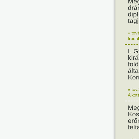
Meg
drá
dip
tagj
» tov
Iroda
I. 
kir
föl
álta
Kor
» tov
Alkot
Meg
Kos
erő
felt