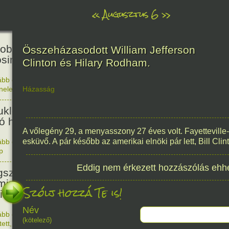
«
Augusztus 6
»
81
obták az első atombombát
Összeházasodott William Jefferson
osimára.
Clinton és Hilary Rodham.
ább olvasom
|
Nincs hozzászólás, szólj hozzá!
énelem
Házasság
1945. 0
48
ukleáris fegyverek betiltásáért
yó harc világnapja
A vőlegény 29, a menyasszony 27 éves volt. Fayetteville
esküvő. A pár később az amerikai elnöki pár lett, Bill Cl
ább olvasom
|
Nincs hozzászólás, szólj hozzá!
p
1978. 0
145
Eddig nem érkezett hozzászólás ehh
született Sir Alexander
ming, Nobel-díjas angol orvos, a
Szólj hozzá Te is!
cillin felfedezője.
Név
ább olvasom
|
1 hozzászólás, szólj Te is hozzá!
(kötelező)
1881. 0
tett
,
Alkotás